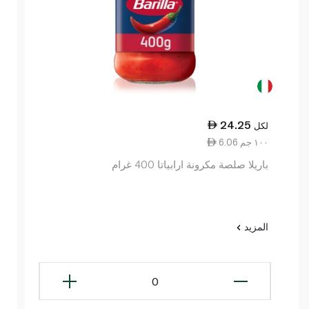
24.25
لكل
6.06 ١٠٠ جم
باريلا صلصة مكرونة ارابياتا 400 غرام
المزيد
0