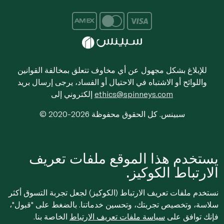
للإبلاغ بشكل مجهول عن أي مخاوف تتعلق بمخالفة القوانين
واللوائح أو الاشتباه في الاحتيال أو الفساد، يرجى إرسال بريد
ethics@spinneys.com
إلكتروني إلى
© 2020-2026 سبينس. كل الحقوق محفوظة
يستخدم هذا الموقع ملفات تعريف
الارتباط الكوكيز.
نستخدم ملفات تعريف الارتباط (الكوكيز) لجعل تجربة التسوق أكثر
سلاسة، وتخصيص تجربتك، وتحسين خدماتنا. بالضغط على "قبول"،
فإنك توافق على
سياسة ملفات تعريف الارتباط
الخاصة بنا.