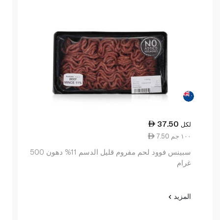
37.50
لكل
7.50 ١٠٠ جم
سبينس فوود لحم مفروم قليل الدسم 11% دهون 500
غرام
المزيد