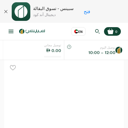
سبينس - تسوق البقالة
فتح
ديجيتال آند كود
EN
0
توصيل مجاني
عر
EN
اللغة
توصيل اليوم
0.00
10:00 – 12:00
UAE
KSA