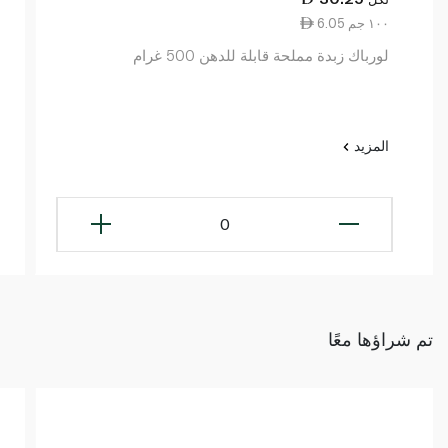
6.05 ١٠٠ جم
لورباك زبدة مملحة قابلة للدهن 500 غرام
المزيد
0
تم شراؤها معًا