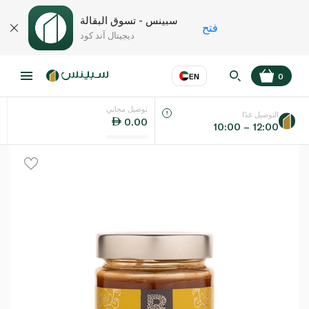
سبينس - تسوق البقالة
فتح
ديجيتال آند كود
EN
0
توصيل مجاني
عر
EN
اللغة
التوصيل غدًا
0.00
10:00 – 12:00
UAE
KSA