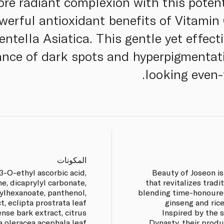
ore radiant complexion with this poten
werful antioxidant benefits of Vitamin
entella Asiatica. This gentle yet effec
nce of dark spots and hyperpigmentati
looking even-
المكونات
 3-O-ethyl ascorbic acid,
Beauty of Joseon i
ne, dicaprylyl carbonate,
that revitalizes trad
hylhexanoate, panthenol,
blending time-honoure
t, eclipta prostrata leaf
ginseng and ric
nse bark extract, citrus
Inspired by the 
a oleracea acephala leaf
Dynasty, their prod