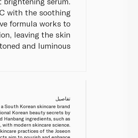
t brightening serum.
 C with the soothing
tive formula works to
on, leaving the skin
toned and luminous.
تفاصيل
s a South Korean skincare brand
itional Korean beauty secrets by
d Hanbang ingredients, such as
e, with modern skincare science.
skincare practices of the Joseon
ucts aim to nourish and enhance