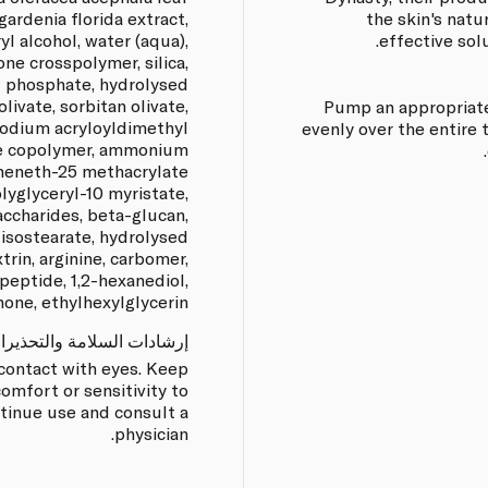
gardenia florida extract,
the skin's natu
yl alcohol, water (aqua),
effective sol
ne crosspolymer, silica,
l phosphate, hydrolysed
olivate, sorbitan olivate,
Pump an appropriate
sodium acryloyldimethyl
evenly over the entire
e copolymer, ammonium
heneth-25 methacrylate
lyglyceryl-10 myristate,
accharides, beta-glucan,
 isostearate, hydrolysed
trin, arginine, carbomer,
peptide, 1,2-hexanediol,
ne, ethylhexylglycerin.
إرشادات السلامة والتحذيرا
 contact with eyes. Keep
comfort or sensitivity to
tinue use and consult a
physician.