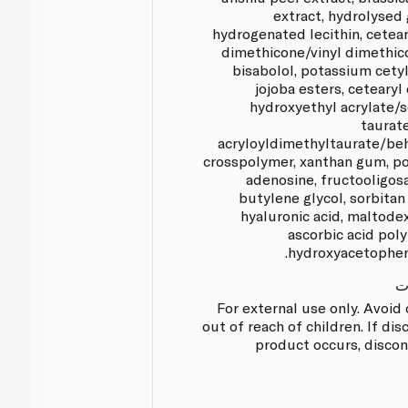
extract, hydrolysed 
hydrogenated lecithin, cetear
dimethicone/vinyl dimethico
bisabolol, potassium cety
jojoba esters, cetearyl 
hydroxyethyl acrylate/
taurat
acryloyldimethyltaurate/be
crosspolymer, xanthan gum, po
adenosine, fructooligos
butylene glycol, sorbitan
hyaluronic acid, maltodex
ascorbic acid poly
hydroxyacetopheno
ت
For external use only. Avoid
out of reach of children. If dis
product occurs, discon