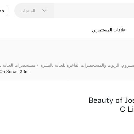
0ml
المنتجات
sh
عر
N
علاقات المستثمرين
سيروم، الزيوت والمستحضرات الفاخرة للعناية بالبشرة
مستحضرات العناية با
t On Serum 30ml
Beauty of Jo
C L