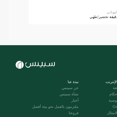
ليوناني
قيقة
تحضير/طهي
لإنترنت
نبذة عنا
عة
عن سبينس
حكام
نشأة سبينس
وصية
أخبار
Co
ملتزمون بالعمل نحو بيئة أفضل
امتثال
فروعنا