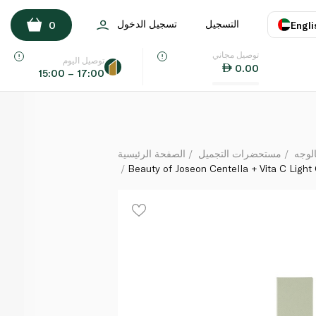
Beauty of Joseon Centella + Vita C Light On Serum 3
التسجيل
تسجيل الدخول
0
Engli
لكل
توصيل مجاني
اللغة
E
توصيل اليوم
0.00
15:00 – 17:00
UAE
KSA
لوجه
مستحضرات التجميل
الصفحة الرئيسية
Beauty of Joseon Centella + Vita C Ligh