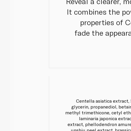
Reveal a clearer, m
It combines the po
properties of C
fade the appeara
Centella asiatica extract,
glycerin, propanediol, betai
methyl trimethicone, cetyl et
laminaria japonica extrac
extract, phellodendron amure
unshiu peel extract, brassic