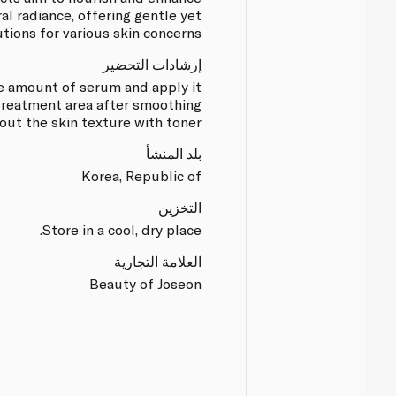
ral radiance, offering gentle yet
utions for various skin concerns.
إرشادات التحضير
 amount of serum and apply it
 treatment area after smoothing
out the skin texture with toner.
بلد المنشأ
Korea, Republic of
التخزين
Store in a cool, dry place.
العلامة التجارية
Beauty of Joseon