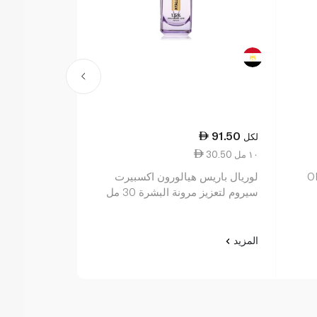
102.25
91.50
لكل
لكل
30.50 ١٠ مل
8.18 ١٠ مل
O
لوريال باريس هيالورون اكسبيرت
are Oil 125ml
سيروم لتعزيز مرونة البشرة 30 مل
المزيد
المزيد