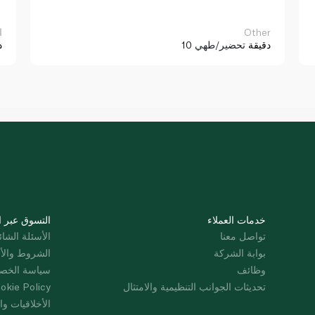
Other
ا
10 دقيقة
تحضير/طهي
د
خدمات العملاء
التسوق عبر ا
تواصل معنا
الأسئلة الشائ
بوابة الشركة
الشروط والأ
وظائف
سياسة الخص
تحديثات الجوانب التنظيمية والامتثال
okie Policy
الأخلاقيات وال