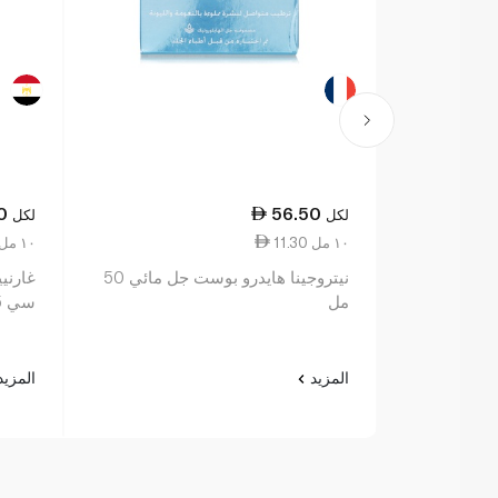
0
56.50
لكل
لكل
11.30 ١٠ مل
27.67 ١٠ مل
نيتروجينا هايدرو بوست جل مائي 50
مل
سي 15 مل
المزيد
المزي