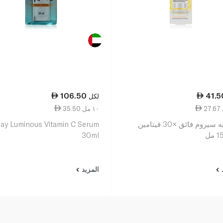
106.50
41.5
لكل
35.50 ١٠ مل
غارنييه سيروم فائق ×30 فيتامين
lay Luminous Vitamin C Serum
30ml
د
المزيد