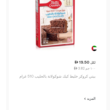
19.50
لكل
3.82 ١٠٠ جم
بيتي كروكر خليط كيك شوكولاتة بالحليب 510 غرام
المزيد