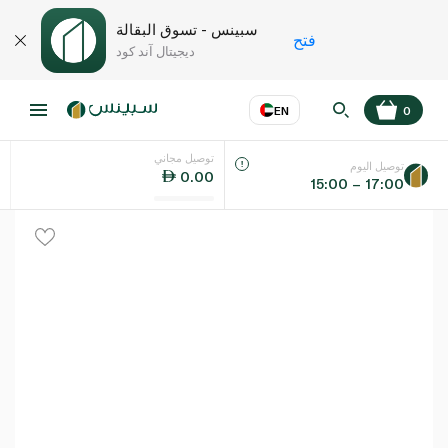
سبينس - تسوق البقالة
فتح
ديجيتال آند كود
EN
0
توصيل مجاني
عر
EN
اللغة
توصيل اليوم
0.00
15:00 – 17:00
UAE
KSA