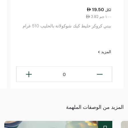
19.50
لكل
3.82 ١٠٠ جم
بيتي كروكر خليط كيك شوكولاتة بالحليب 510 غرام
المزيد
0
المزيد من الوصفات الملهمة