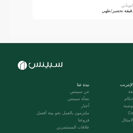
ليوناني
قيقة
تحضير/طهي
لإنترنت
نبذة عنا
عة
عن سبينس
حكام
نشأة سبينس
وصية
أخبار
Co
ملتزمون بالعمل نحو بيئة أفضل
امتثال
فروعنا
علاقات المستثمرين