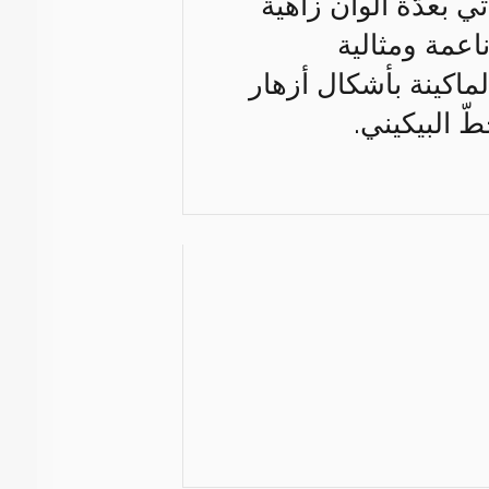
تي بعدّة ألوان زاهية
اعمة ومثالية
ماكينة بأشكال أزهار
ّ البيكيني.