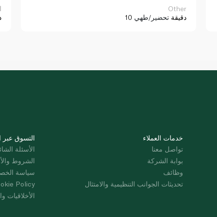
Other
ا
10 دقيقة
تحضير/طهي
د
خدمات العملاء
التسوق عبر ا
تواصل معنا
الأسئلة الشائ
بوابة الشركة
الشروط والأ
وظائف
سياسة الخص
تحديثات الجوانب التنظيمية والامتثال
okie Policy
الأخلاقيات وال