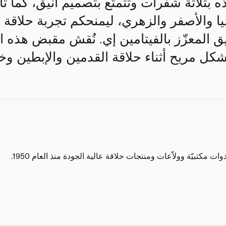
ه بثلاثة شفرات وتتمتّع بتصميم أنيق، كما تأ
 والأصفر والزهري، ليمنحكم تجربة حلاقة ن
المعزّز بالفيتامين إي. نُقش مقبض هذه ال
بشكل مريح أثناء حلاقة القدمين والإبطين وخط
ت مكتبيّة وولاّعات ومنتجات حلاقة عالية الجودة منذ العام 1950.