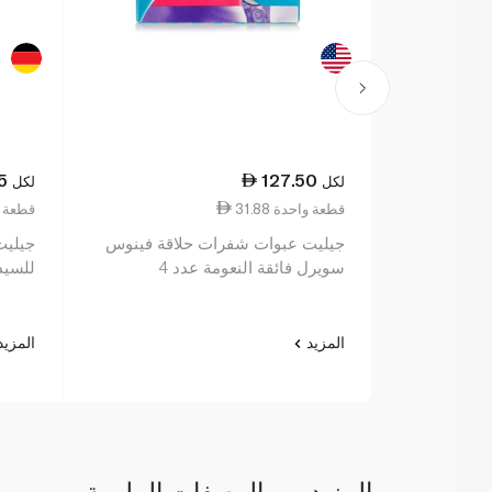
5
127.50
لكل
لكل
31.88 قطعة واحدة
18.81 قط
جيليت عبوات شفرات حلاقة فينوس
جيليت
سويرل فائقة النعومة عدد 4
للسيد
المزيد
المزي
المزيد من الوصفات الملهمة