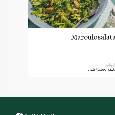
Maroulosalat
ليوناني
قيقة
تحضير/طهي