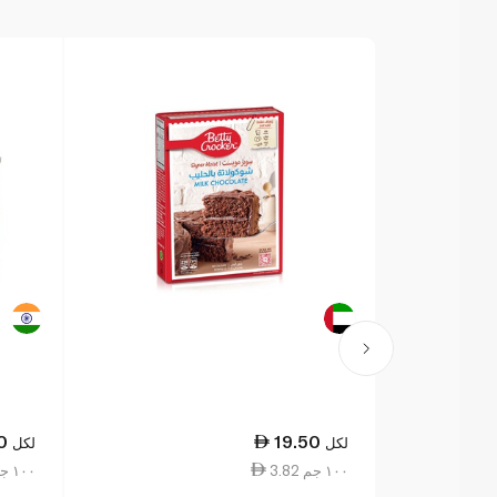
0
19.50
لكل
لكل
3.82 ١٠٠ جم
5.00 ١٠٠ جم