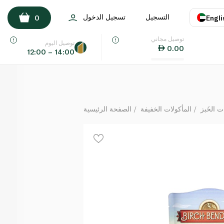
بيرتش بندرز خلطة براوني كيتو فادج 307 غ
التسجيل
تسجيل الدخول
0
Engli
لكل
توصيل مجاني
اللغة
E
توصيل اليوم
0.00
12:00 – 14:00
UAE
KSA
ت الخَبز
المأكولات الخفيفة
الصفحة الرئيسية