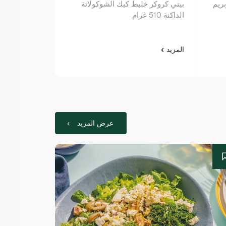
ريم
بيتي كروكر خليط كيك الشوكولاتة
بيتي كروكر خل
الداكنة 510 غرام
الشوكولاتة 496 غرام
المزيد
المزيد
عرض المزيد