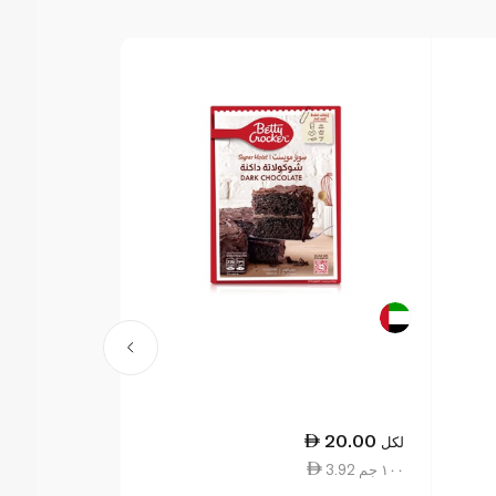
26.00
20.00
لكل
لكل
3.92 ١٠٠ جم
5.24 ١٠٠ جم