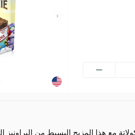
اتة مع هذا المزيج البسيط من البراونيز ا