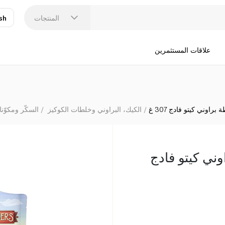
المنتجات
sh
عر
N
علاقات المستثمرين
راوني كيتو فادج 307 غ
الكيك، البراوني وخلطات الكوكيز
السكّر ومكوّنا
ني كيتو فادج