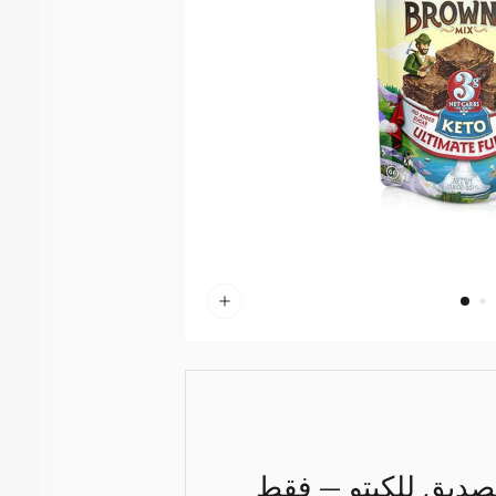
لصديق للكيتو — فقط