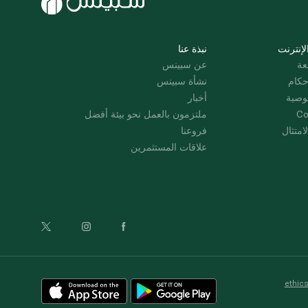
لإنترنت
نبذة عنا
عة
عن سبينس
حكام
نشأة سبينس
وصية
أخبار
Co
ملتزمون بالعمل نحو بيئة أفضل
امتثال
فروعنا
علاقات المستثمرين
ethic