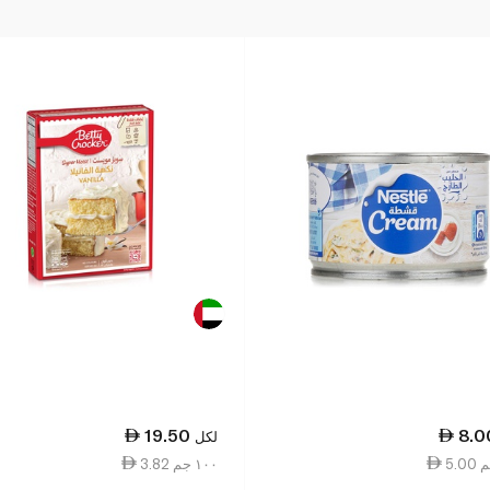
19.50
8.0
لكل
3.82 ١٠٠ جم