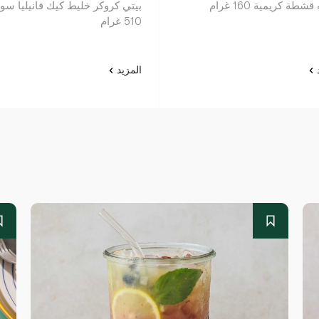
شطة كريمية 160 غرام
بيتي كروكر خليط كيك فانيليا سوب
510 غرام
د
المزيد