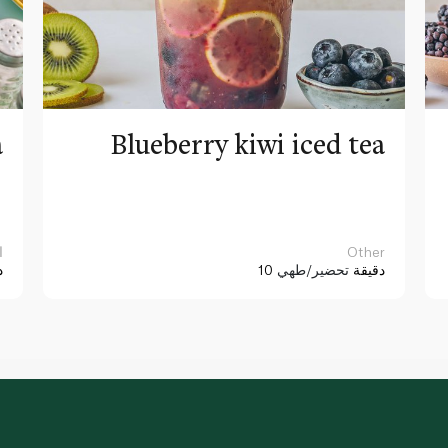
a
Blueberry kiwi iced tea
Other
ا
10 دقيقة
تحضير/طهي
د