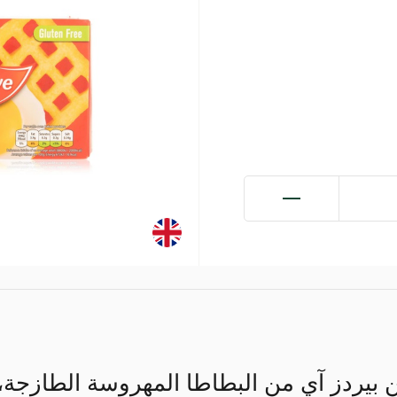
ن بيردز آي من البطاطا المهروسة الطازجة، و