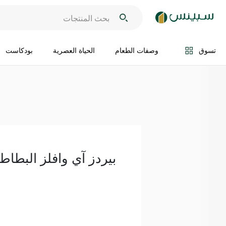
اضف الى السلة
تسوق
وصفات الطعام
الحياة العصرية
بودكاست
بيردز آي وافلز البطاطا 454 