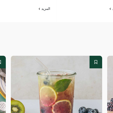
د
المزيد