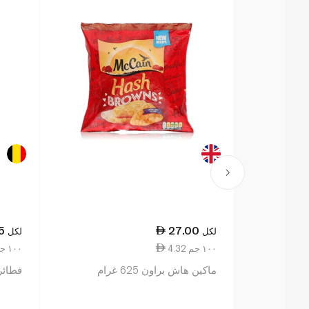
5
27.00
لكل
لكل
4.32 ١٠٠ جم
3.10 ١٠٠ جم
ماكين هاش براون 625 غرام
فطائر 