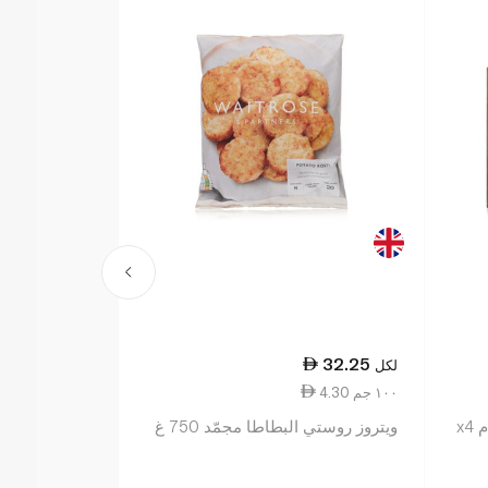
28.00
32.25
لكل
لكل
4.30 ١٠٠ جم
28.00 ١ كجم
ويتروز روستي البطاطا مجمّد 750 غ
لامب وستون 
المقرمشة 1 كلغ