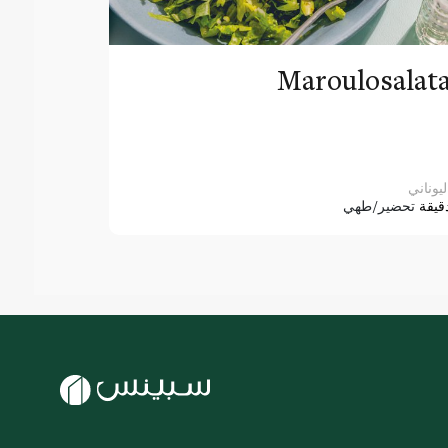
Maroulosalat
ليوناني
قيقة
تحضير/طهي