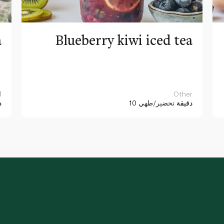
a
Blueberry kiwi iced tea
Other
ا
10 دقيقة
تحضير/طهي
د