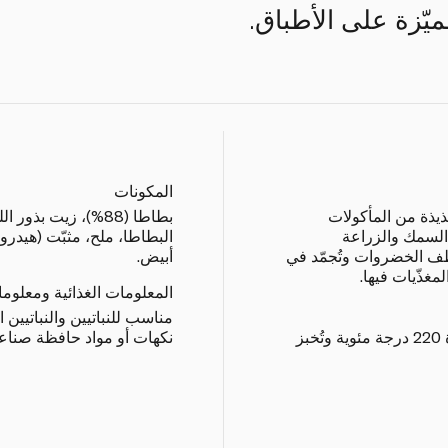
يّزة على الأطباق.
المكونات
ذيذة من المأكولات
بطاطا (88%)، زيت بذ
السمك والزراعة
البطاطا، ملح، مثبّت (هيدر
قطف الخضروات وتُجمّد في
أبيض.
غذّيات فيها.
المعلومات الغذائية ومعلوم
مناسب للنباتيين والنباتيين 
يتم تسخين الفرن مسبقاً على حرارة 220 درجة مئوية وتُخبز
نكهات أو مواد حافظة صناعي