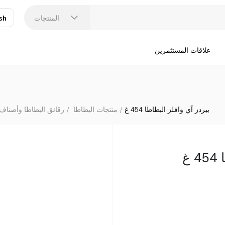
المنتجات
sh
عر
N
علاقات المستثمرين
بيردز آي وافلز البطاطا 454 غ
منتجات البطاطا
رقائق البطاطا وأصناف 
غ