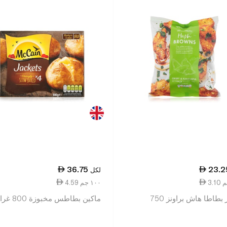
36.75
23.2
لكل
4.59 ١٠٠ جم
بطاطا هاش براونز 750
ماكين بطاطس مخبوزة 800 غرام x4