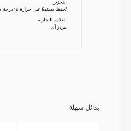
التخزين
تُحفظ مجمّدةً على حرارة 18 درجة مئوية تحت الصفر أو أقل
العلامة التجارية
بيردز آي
بدائل سهلة