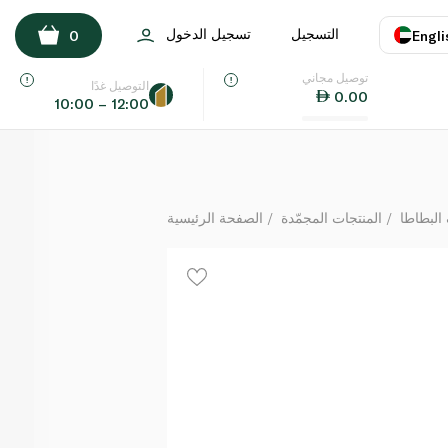
بيردز آي وافلز البطاطا 454 غ
التسجيل
تسجيل الدخول
0
Engli
لكل
توصيل مجاني
اللغة
E
التوصيل غدًا
0.00
10:00 – 12:00
UAE
KSA
البطاطا
المنتجات المجمّدة
الصفحة الرئيسية