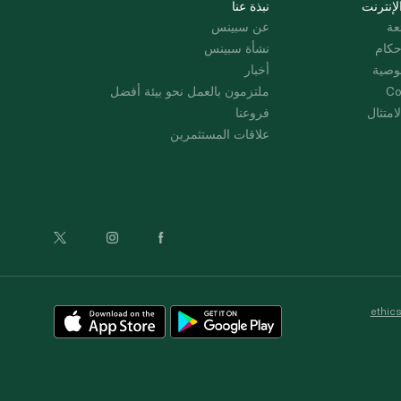
لإنترنت
نبذة عنا
عة
عن سبينس
حكام
نشأة سبينس
وصية
أخبار
Co
ملتزمون بالعمل نحو بيئة أفضل
امتثال
فروعنا
علاقات المستثمرين
ethic