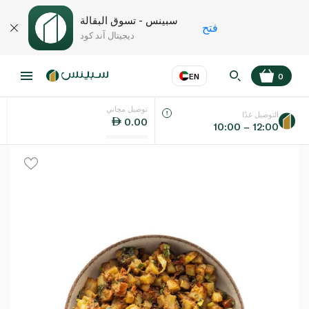
سبينس - تسوق البقالة
فتح
ديجيتال آند كود
EN
0
توصيل مجاني
عر
EN
اللغة
التوصيل غدًا
0.00
10:00 – 12:00
UAE
KSA