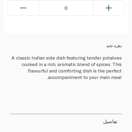
0
نظرة عامة
A classic Indian side dish featuring tender potatoes
cooked in a rich, aromatic blend of spices. This
flavourful and comforting dish is the perfect
accompaniment to your main meal.
تفاصيل