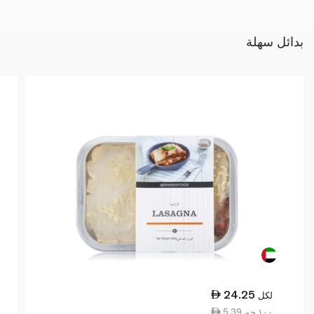
بدائل سهلة
24.25
لكل
5.39 ١٠٠ جم