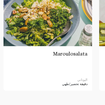
Maroulosalata
اليوناني
دقيقة
تحضير/طهي