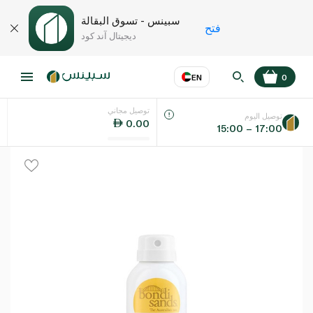
سبينس - تسوق البقالة
فتح
ديجيتال آند كود
EN
0
توصيل مجاني
عر
EN
اللغة
توصيل اليوم
0.00
15:00 – 17:00
UAE
KSA