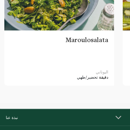
Maroulosalata
اليوناني
دقيقة
تحضير/طهي
نبذة عنا