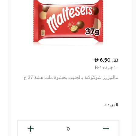
6.50
لكل
1.76 ١٠ جم
مالتيزرز شوكولاتة بالحليب بحشوة ملت هشة 37 غ
المزيد
0