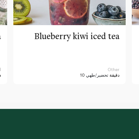
a
Blueberry kiwi iced tea
Other
ا
10 دقيقة
تحضير/طهي
د