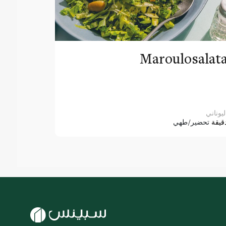
Maroulosalat
ليوناني
قيقة
تحضير/طهي