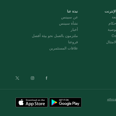
لإنترنت
نبذة عنا
عة
عن سبينس
حكام
نشأة سبينس
وصية
أخبار
Co
ملتزمون بالعمل نحو بيئة أفضل
امتثال
فروعنا
علاقات المستثمرين
ethic