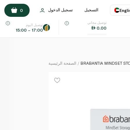
BRABANTIA MINDSET STORAGE POT WHITE
التسجيل
تسجيل الدخول
0
Engli
لكل
توصيل مجاني
اللغة
E
توصيل اليوم
0.00
15:00 – 17:00
UAE
KSA
BRABANTIA MINDSET ST
الصفحة الرئيسية