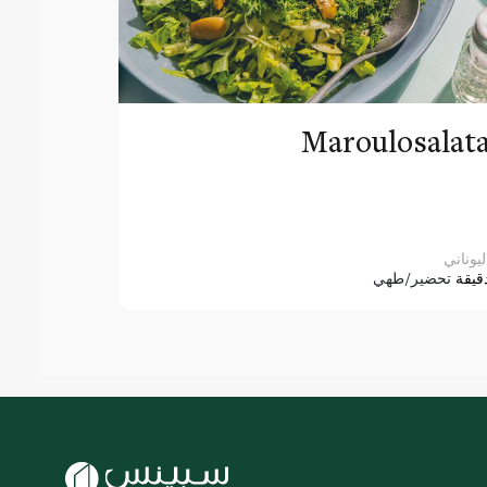
Maroulosalat
ليوناني
قيقة
تحضير/طهي