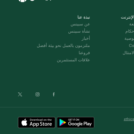
لإنترنت
نبذة عنا
عة
عن سبينس
حكام
نشأة سبينس
وصية
أخبار
Co
ملتزمون بالعمل نحو بيئة أفضل
امتثال
فروعنا
علاقات المستثمرين
ethic