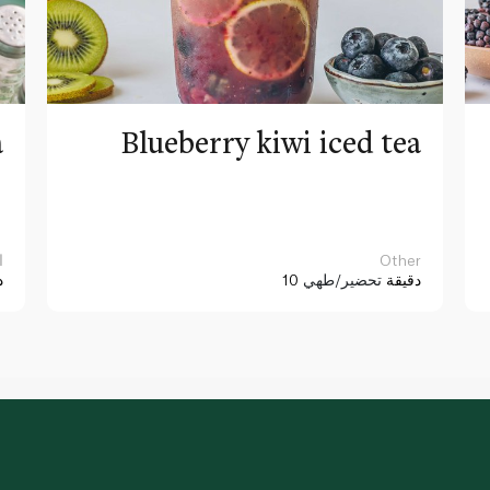
a
Blueberry kiwi iced tea
Other
ا
10 دقيقة
تحضير/طهي
د