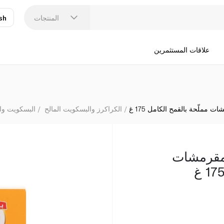
ب
المنتجات
sh
عر
N
علاقات المستثمرين
 مملّحة بالقمح الكامل 175 غ
الكراكرز والبسكويت المالح
البسكويت وا
 مقرمشات