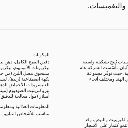
ة والتغميسات.
المكونات
سيات تُنتج تشكيلة واسعة
دقيق القمح الكامل، دهن نبا
لبان. تأسّست الشركة عام
بيكربونات الأمونيوم، بيكر
ندية، حيث توفّر مجموعة
مسحوق مصل اللبن (من حليب
 الهند ومختلف أنحاء
نكهة اصطناعية (زبدة)، ليسي
الغليسريدات للأحماض الدهن
بيروكبريتيت الصوديوم (ميتا
أميلاز (مواد معالجة للدقيق).
المعلومات الغذائية ومعلوم
مناسب للأشخاص النباتيين.
الكبريتيت والبيض، وقد
تنمو كثمار على الأشجار