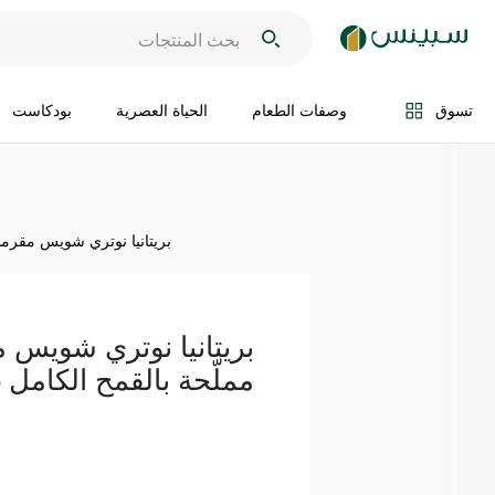
اضف الى السلة
تسوق
وصفات الطعام
الحياة العصرية
بودكاست
بريتانيا نوتري شويس مقرمشات
بريتانيا نوتري شويس
مملّحة بالقمح الكامل 175 غ