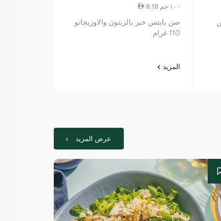
8.18 ١٠٠ جم
11.50 ١٠٠ جم
ش
صن بايتس خبز بالزيتون والاوريجانو
ببريدج فارم 
110 غرام
الأصلية 187 غرام
المزيد
المزيد
عرض المزيد