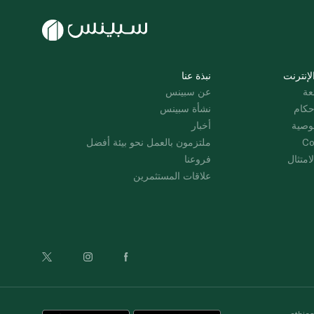
لإنترنت
نبذة عنا
عة
عن سبينس
حكام
نشأة سبينس
وصية
أخبار
Co
ملتزمون بالعمل نحو بيئة أفضل
امتثال
فروعنا
علاقات المستثمرين