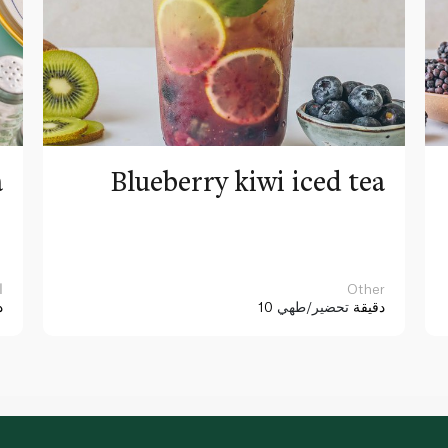
a
Blueberry kiwi iced tea
Other
ا
10 دقيقة
تحضير/طهي
د