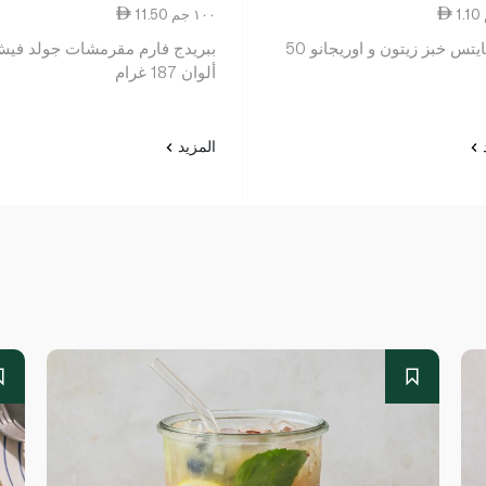
11.50 ١٠٠ جم
صن بايتس خبز زيتون و اوريجانو 50
ببريدج فارم مقرمشات جولد في
ألوان 187 غرام
د
المزيد