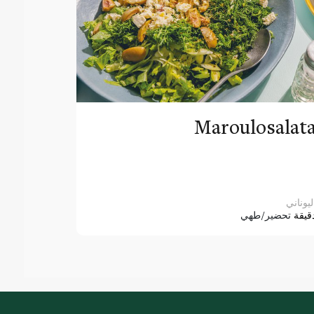
Maroulosalat
ليوناني
قيقة
تحضير/طهي