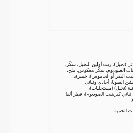
تي (نخيل)، زيت أولين النخيل، سكّر،
بونات الصوديوم، سكّر معكوس، ملح،
 البقر أو الجاموس)، خميرة،
ثين الصويا، أحادي وثنائي
ية (نخيل) (مستحلبات)،
 ثنائي كبريتيت الصوديوم)، فطر ألفا
ات الحمية