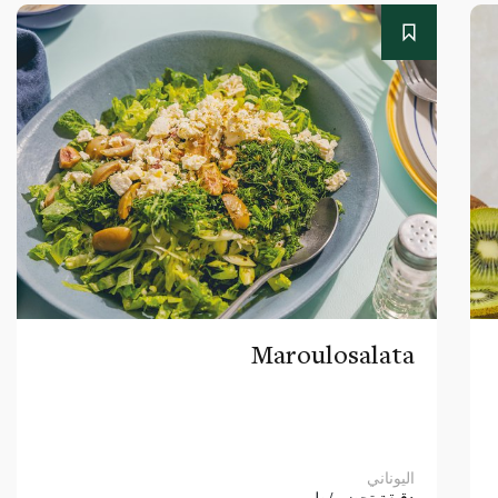
Maroulosalata
اليوناني
دقيقة
تحضير/طهي