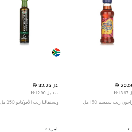
32.25
20.5
لكل
12.90 ١٠٠ مل
اجون زيت سمسم 150 مل
ويستفاليا زيت الأفوكادو 250 مل
د
المزيد