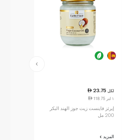
51.75
23.75
لكل
لكل
118.75 ١ لتر
10.35 ١٠٠ مل
إيرثز فاينست زيت جوز الهند البكر
إيرثز فاينست 
200 مل
500 مل
المزيد
المزيد