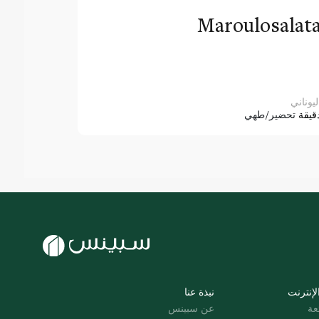
Maroulosalat
ليوناني
قيقة
تحضير/طهي
لإنترنت
نبذة عنا
عة
عن سبينس