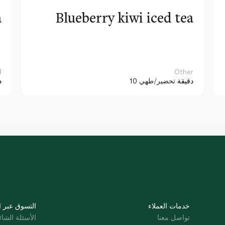
a
Blueberry kiwi iced tea
Other
ا
10 دقيقة
تحضير/طهي
د
خدمات العملاء
التسوق عبر ا
تواصل معنا
الأسئلة الشائ