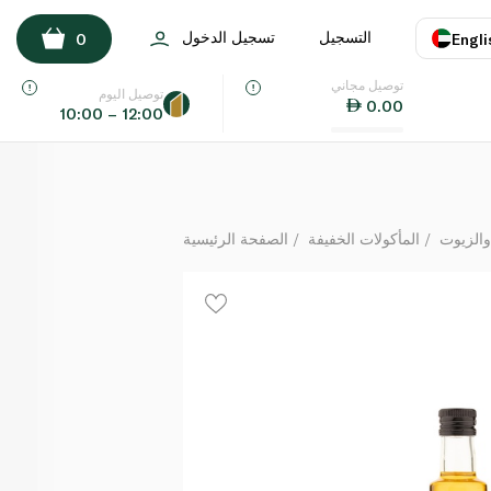
Broighter Gold Lemon Infused Rapeseed Oil 250ml
التسجيل
تسجيل الدخول
0
Engli
لكل
توصيل مجاني
اللغة
E
توصيل اليوم
0.00
10:00 – 12:00
UAE
KSA
والزيوت
المأكولات الخفيفة
الصفحة الرئيسية