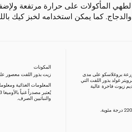
ياً لطهي المأكولات على حرارة مرتفعة ولإضف
الدجاج. كما يمكن استخدامه لخبز كيك باللي
المكونات
مزرعة بروغلاسكو على مدى
زيت بذور اللفت معصور على البارد (98%)،
امة برويتر غولد بذور اللفت التي
المعلومات الغذائية ومعلوم
ديم زيوت فاخرة عالية
والنباتيين الصرف.