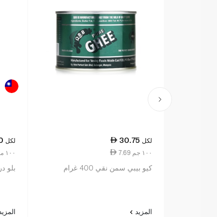
0
30.75
لكل
لكل
7.69 ١٠٠ جم
13.67 ١٠٠ مل
كيو بيبي سمن نقي 400 غرام
بلو در
المزيد
المزي