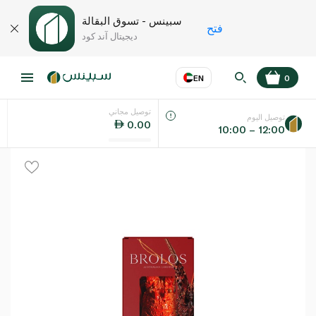
سبينس - تسوق البقالة
فتح
ديجيتال آند كود
EN
0
توصيل مجاني
عر
EN
اللغة
توصيل اليوم
0.00
10:00 – 12:00
UAE
KSA