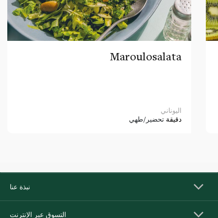
Maroulosalata
اليوناني
دقيقة
تحضير/طهي
نبذة عنا
التسوق عبر الإنترنت