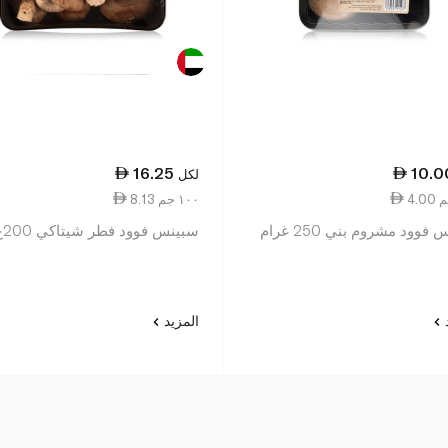
16.25
10.0
لكل
8.13 ١٠٠ جم
فوود مشروم بني 250 غرام
سبينس فوود فطر شيتاكي 200غ
د
المزيد