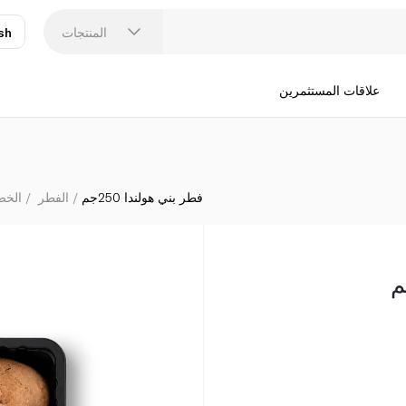
المنتجات
sh
عر
N
علاقات المستثمرين
فطر بني هولندا 250جم
الفطر
الخض