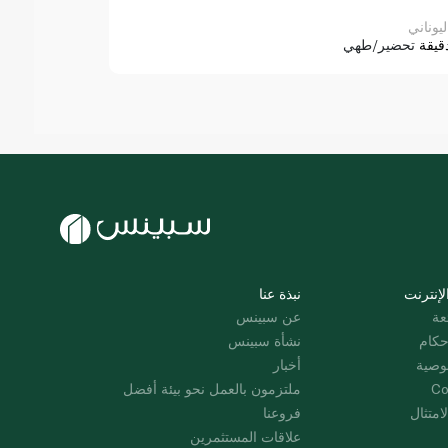
ليوناني
قيقة
تحضير/طهي
لإنترنت
نبذة عنا
عة
عن سبينس
حكام
نشأة سبينس
وصية
أخبار
Co
ملتزمون بالعمل نحو بيئة أفضل
امتثال
فروعنا
علاقات المستثمرين