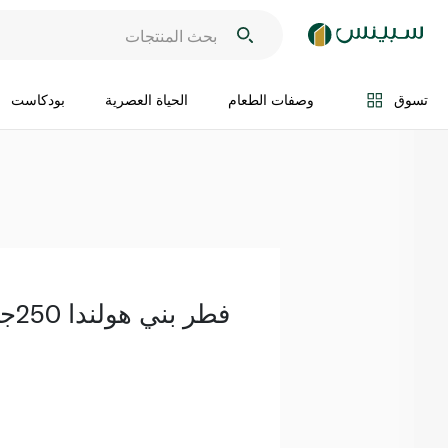
اضف الى السلة
تسوق
وصفات الطعام
الحياة العصرية
بودكاست
فطر بني هولندا 250جم