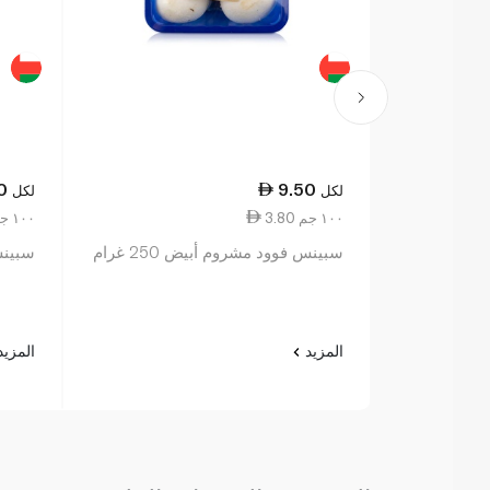
0
9.50
لكل
لكل
3.80 ١٠٠ جم
4.00 ١٠٠ جم
سبينس فوود مشروم أبيض 250 غرام
سبينس 
المزيد
المزي