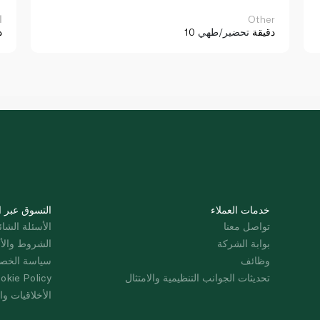
Other
ا
10 دقيقة
تحضير/طهي
د
خدمات العملاء
التسوق عبر ا
تواصل معنا
الأسئلة الشائ
بوابة الشركة
الشروط والأ
وظائف
سياسة الخص
تحديثات الجوانب التنظيمية والامتثال
okie Policy
الأخلاقيات وال