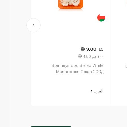
9.50
9.00
لكل
لكل
4.50 ١٠٠ جم
3.80 ١٠٠ جم
White Button
Spinneysfood Sliced White
 Oman 250g
Mushrooms Oman 200g
المزيد
المزيد