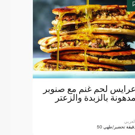
رايس لحم غنم مع صنوبر
دهونة بالزبدة والزعتر
لعربي
5 دقيقة
تحضير/طهي