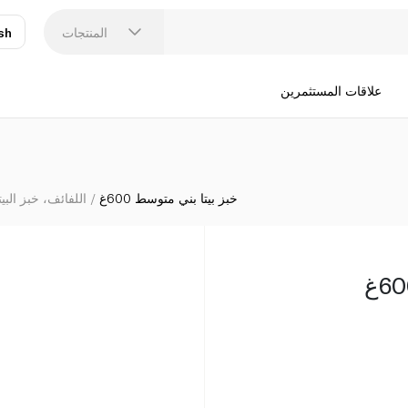
المنتجات
sh
عر
N
علاقات المستثمرين
خبز بيتا بني متوسط 600غ
اللفائف، خبز البيت