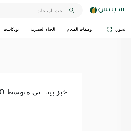
اضف الى السلة
تسوق
وصفات الطعام
الحياة العصرية
بودكاست
خبز بيتا بني متوسط 600غ