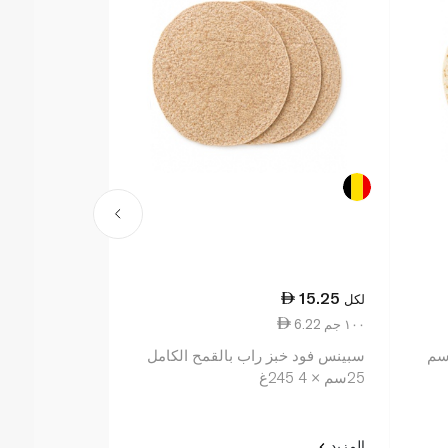
4.50
15.25
لكل
لكل
6.22 ١٠٠ جم
0.73 ١٠٠ جم
نس فود خبز راب طبيعي 20سم
سبينس فود خبز راب بالقمح الكامل
الرغيف الذهبي
25سم × 4 245غ
المزيد
المزيد