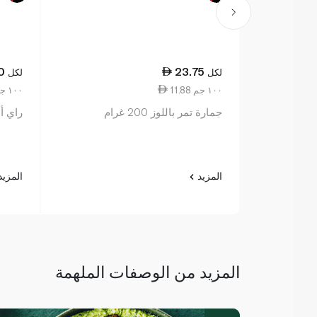
0
23.75
لكل
لكل
11.88 ١٠٠ جم
2.69 ١٠٠ جم
جمارة تمر باللوز 200 غرام
راي ألم
المزيد
المزي
المزيد من الوصفات الملهمة