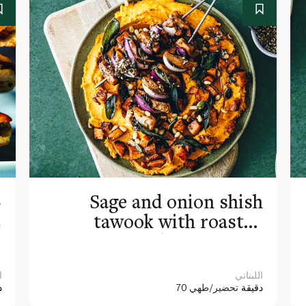
Sage and onion shish
ع
tawook with roasted
م
pumpkin hummus
اللبناني
ا
70 دقيقة
تحضير/طهي
0