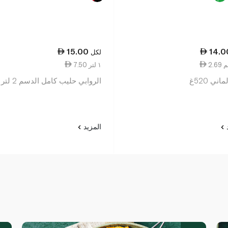
15.00
14.0
لكل
7.50 ١ لتر
اني 520غ
الروابي حليب كامل الدسم 2 لتر
د
المزيد