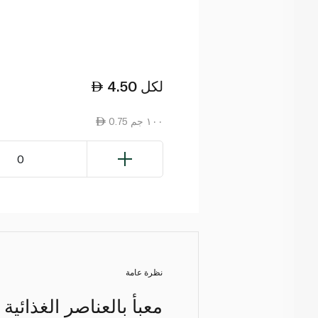
لكل
4.50
0.75 ١٠٠ جم
0
نظرة عامة
معبأ بالعناصر الغذائي