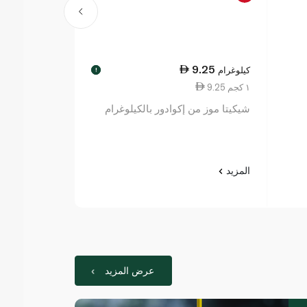
25.50
9.25
كيلوغرام
لكل
!
9.25 ١ كجم
2.55 قطعة واحدة
شيكيتا موز من إكوادور بالكيلوغرام
سبينيس فوود ب
المزيد
المزيد
عرض المزيد