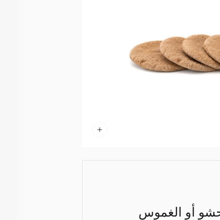
للحشو أو الغموس