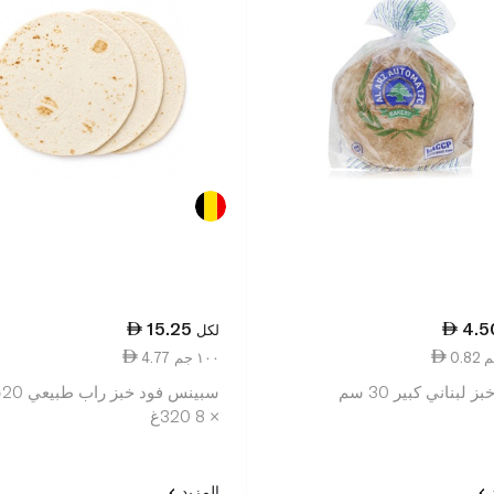
15.25
4.5
لكل
4.77 ١٠٠ جم
بز لبناني كبير 30 سم
سبي
× 8 320غ
د
المزيد