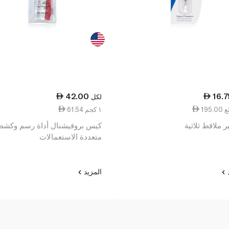
42.00
16.7
لكل
61.54 ١ كجم
ملاقط ثلاثية
كيس بروفيشنال أداة رسم وكشط
متعددة الاستعمالات
د
المزيد