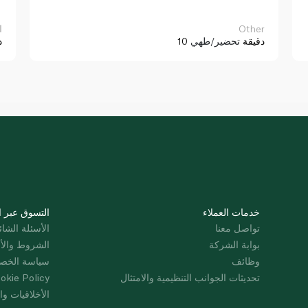
Other
ا
10 دقيقة
تحضير/طهي
د
خدمات العملاء
التسوق عبر ا
تواصل معنا
الأسئلة الشائ
بوابة الشركة
الشروط والأ
وظائف
سياسة الخص
تحديثات الجوانب التنظيمية والامتثال
okie Policy
الأخلاقيات وال