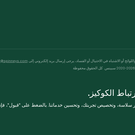
لوائح أو الاشتباه في الاحتيال أو الفساد، يرجى إرسال بريد إلكتروني إلى
s@spinneys.com
ظة
باط الكوكيز.
ثر سلاسة، وتخصيص تجربتك، وتحسين خدماتنا. بالضغط على "قبول"، فإ