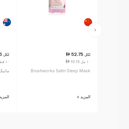
5
52.75
لكل
لكل
10.15 ١٠ مل
195.00 ١٠ قطع
Brushworks Satin Sleep Mask
مانيكير 
المزيد
المزي