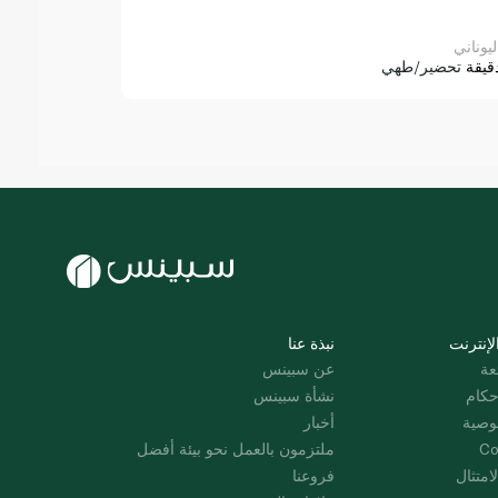
ليوناني
قيقة
تحضير/طهي
لإنترنت
نبذة عنا
عة
عن سبينس
حكام
نشأة سبينس
وصية
أخبار
Co
ملتزمون بالعمل نحو بيئة أفضل
امتثال
فروعنا