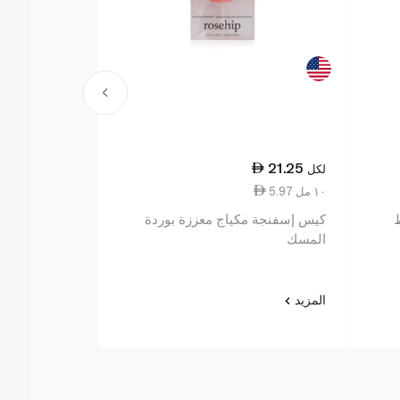
21.25
لكل
5.97 ١٠ مل
كيس إسفنجة مكياج معززة بوردة
المسك
المزيد