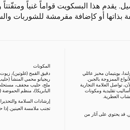
يل. يقدم هذا البسكويت قواماً غنياً ومتفّتتا
ة بذاتها أو كإضافة مقرمشة للشوربات وال
المكونات
ي جنوب هولندا، بويتيمان مخبز عائلي
دقيق القمح (غلوتين)، زيوت نب
أنواع الممزوجة بالجبن.
آن، تواصل العلامة التجارية
ساليب تقليدية ومكونات
البابريكا)، منظم الحموضة 
عشاب العطرية.
إرشادات السلامة والتحذيرا
تجنب ملامسة العينين. إذا 
. قد يحتوي على آثار من