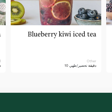
a
Blueberry kiwi iced tea
Other
ا
10 دقيقة
تحضير/طهي
د