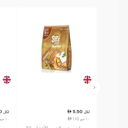
0
5.50
لكل
لكل
1.10 ١٠ جم
1.10 ١٠ جم
صن بايتس خبز بالجبن والأعشاب 50