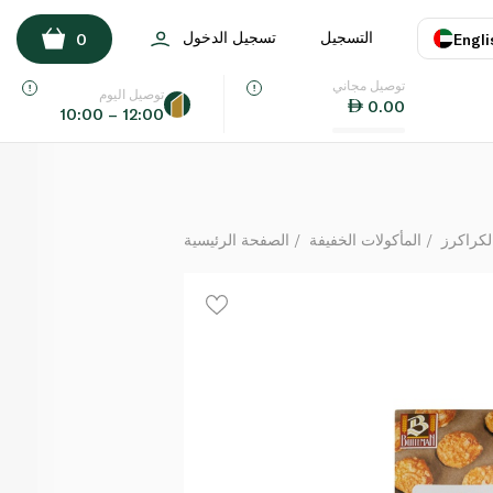
بويتيماان بارميزان ريجيانو بسكويت 75 غ
التسجيل
تسجيل الدخول
0
Engli
لكل
توصيل مجاني
اللغة
E
توصيل اليوم
0.00
10:00 – 12:00
UAE
KSA
لكراكرز
المأكولات الخفيفة
الصفحة الرئيسية