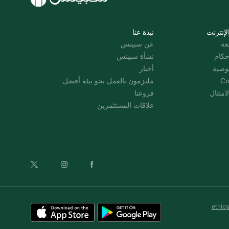
لإنترنت
نبذة عنا
عة
عن سبينس
حكام
نشأة سبينس
وصية
أخبار
Co
ملتزمون بالعمل نحو بيئة أفضل
امتثال
فروعنا
علاقات المستثمرين
ethic