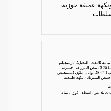
ً ونكهة عميقة جوزية،
سلطات.
اتية (اللفت، النخيل)، بارميجيانو
ريجيانو محمي المنشأ (حليب) 25%، بيض المزرعة، خميرة،
ملح، حليب مجفف، مستحلب (E471)، توابل، ملوّن (مستخلص
(حمض الستريك)، نكهة طبيعية
ت
حدث تلامس، اشطف فورًا بالماء.