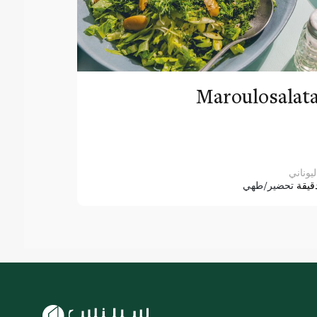
Maroulosalat
ليوناني
قيقة
تحضير/طهي