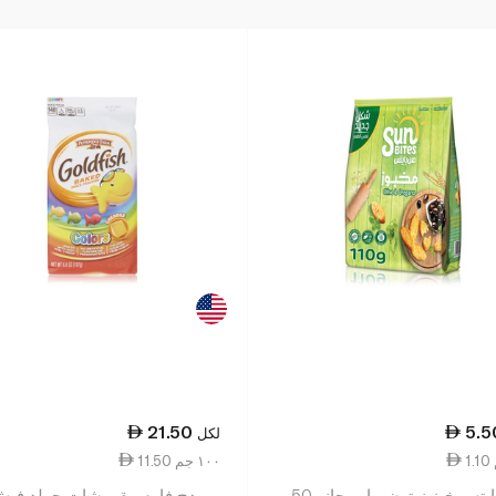
21.50
5.5
لكل
11.50 ١٠٠ جم
صن بايتس خبز زيتون و اوريجانو 50
ببريدج فارم مقرمشات جولد في