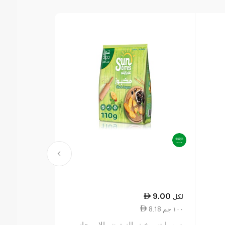
21.50
9.00
لكل
لكل
8.18 ١٠٠ جم
11.50 ١٠٠ جم
ش
صن بايتس خبز بالزيتون والاوريجانو
ببريدج فارم 