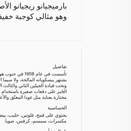
بارميجيانو ريجيانو الأص
وهو مثالي كوجبة خفيف
تفاصيل
تأسست في عام 1958 ف
يشتهر ببسكوياته المالحة، ولا سيما ال
وتحت قيادة الجيلين الثاني والثالث ال
الخَبز على دفعات صغيرة باستخدام أ
مختارة بعناية مثل غودا المعتّق والأ
الحساسية
يحتوي على قمح، غلوتين، حليب، بيض
مكسرات، سمسم، كرفس، صويا.