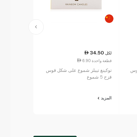
12.00
34.50
لكل
لكل
6.90 قطعة واحدة
12.00 قطعة واحدة
قوس
توكينغ تيبلز شموع على شكل قوس
بارتي ماجيك ش
قزح 5 شموع
ميتاليكي رقم 8
المزيد
المزيد