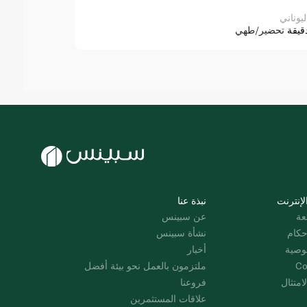
ليوناني
قيقة
تحضير/طهي
لإنترنت
نبذة عنا
عة
عن سبينس
حكام
نشأة سبينس
وصية
أخبار
Co
ملتزمون بالعمل نحو بيئة أفضل
امتثال
فروعنا
علاقات المستثمرين