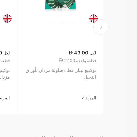
0
43.00
لكل
لكل
27.00 قطعة واحدة
27.00 قط
توكينغ تيبلز غطاء طاولة مزدان بأوراق
توكينغ
النخيل
مزدانة
المزيد
المزي