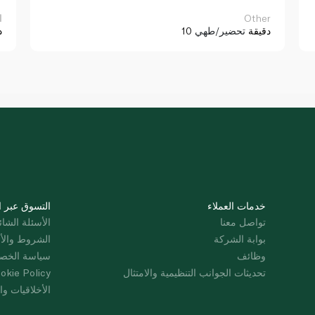
Other
ا
10 دقيقة
تحضير/طهي
د
خدمات العملاء
التسوق عبر ا
تواصل معنا
الأسئلة الشائ
بوابة الشركة
الشروط والأ
وظائف
سياسة الخص
تحديثات الجوانب التنظيمية والامتثال
okie Policy
الأخلاقيات وال