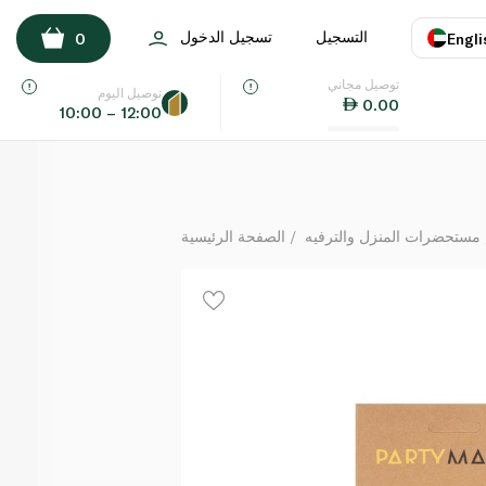
كريسماس ماجيك بالونات كريسماس ×15
التسجيل
تسجيل الدخول
0
Engli
لكل
توصيل مجاني
اللغة
E
توصيل اليوم
0.00
10:00 – 12:00
UAE
KSA
مستحضرات المنزل والترفيه
الصفحة الرئيسية