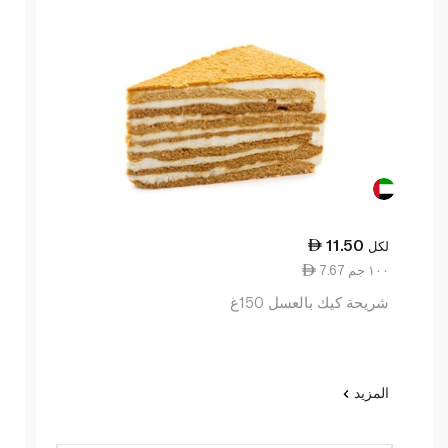
11.50
لكل
7.67 ١٠٠ جم
شريحة كيك بالعسل 150غ
المزيد