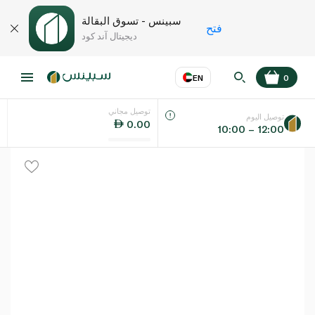
سبينس - تسوق البقالة
فتح
ديجيتال آند كود
EN
0
توصيل مجاني
عر
EN
اللغة
توصيل اليوم
0.00
10:00 – 12:00
UAE
KSA