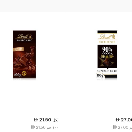
21.50
27.0
لكل
21.50 ١٠٠ جم