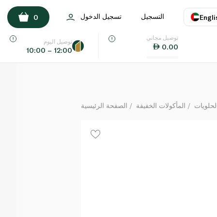
Cadbury Dairy Milk Top Deck 150g
التسجيل
تسجيل الدخول
0
Engli
لكل
توصيل مجاني
اللغة
E
توصيل اليوم
0.00
10:00 – 12:00
UAE
KSA
لحلويات
المأكولات الخفيفة
الصفحة الرئيسية