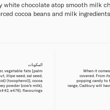
my white chocolate atop smooth milk c
rced cocoa beans and milk ingredients, 
المكونات
er, vegetable fats [palm
When it comes 
t, illipe seed, sal seed,
covered. From it
cid) (tocopherol)], cocoa
popping candy to t
hey powder (cow's milk),
range, Cadbury will hav
e442, e476), flavourings.