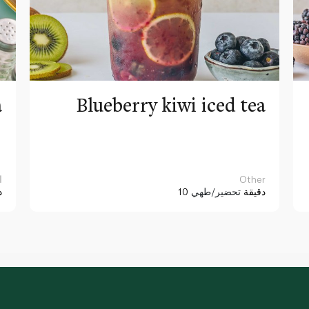
a
Blueberry kiwi iced tea
Other
ا
10 دقيقة
تحضير/طهي
د