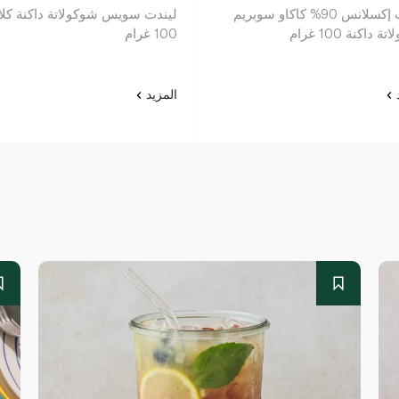
ليندت إكسلانس 90% كاكاو سوبريم
ليندت سويس شوكولاتة داكنة كل
 داكنة 100 غرام
100 غرام
د
المزيد