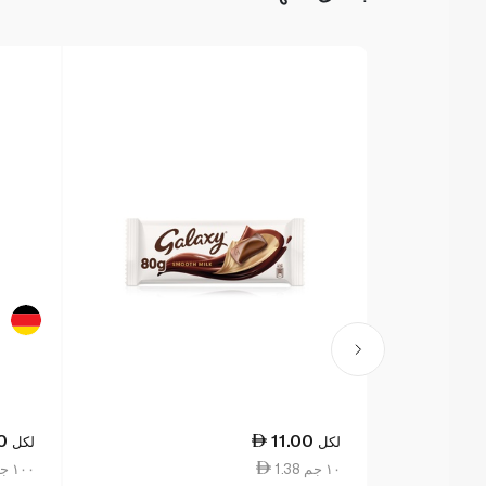
0
11.00
لكل
لكل
1.38 ١٠ جم
27.00 ١٠٠ جم