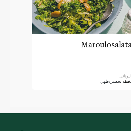
Maroulosalat
ليوناني
قيقة
تحضير/طهي