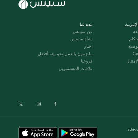
لإنترنت
نبذة عنا
عة
عن سبينس
حكام
نشأة سبينس
وصية
أخبار
Co
ملتزمون بالعمل نحو بيئة أفضل
امتثال
فروعنا
علاقات المستثمرين
ethic