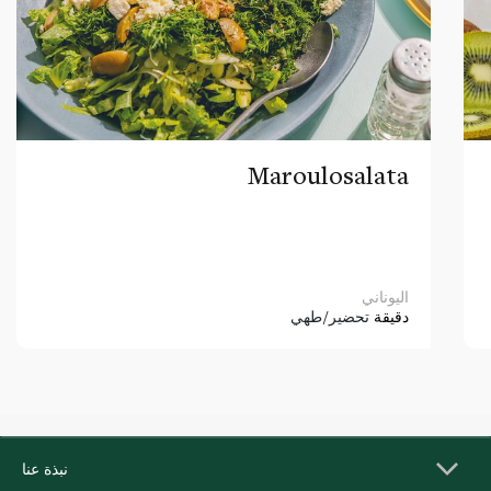
Maroulosalata
اليوناني
دقيقة
تحضير/طهي
نبذة عنا