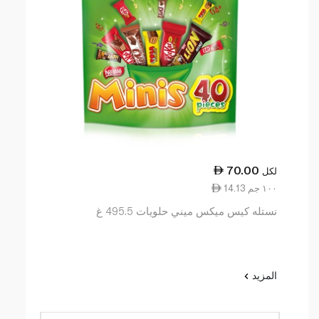
70.00
لكل
14.13 ١٠٠ جم
نستله كيس ميكس ميني حلويات 495.5 غ
المزيد