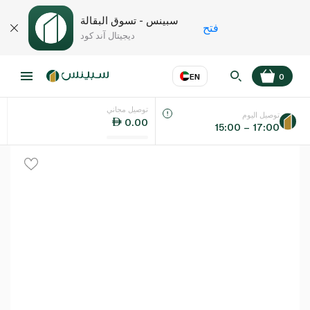
سبينس - تسوق البقالة
فتح
ديجيتال آند كود
EN
0
توصيل مجاني
عر
EN
اللغة
توصيل اليوم
0.00
15:00 – 17:00
UAE
KSA