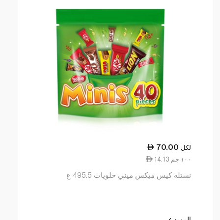
70.00
لكل
14.13 ١٠٠ جم
نستله كيس ميكس ميني حلويات 495.5 غ
المزيد