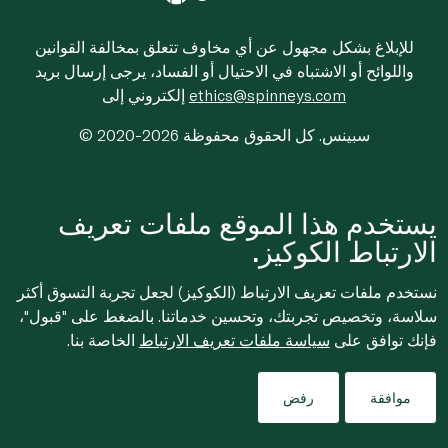
للإبلاغ بشكل مجهول عن أي مخاوف تتعلق بمخالفة القوانين
واللوائح أو الاشتباه في الاحتيال أو الفساد، يرجى إرسال بريد
ethics@spinneys.com
إلكتروني إلى
© 2020-2026 سبينس. كل الحقوق محفوظة
يستخدم هذا الموقع ملفات تعريف
الارتباط الكوكيز.
نستخدم ملفات تعريف الارتباط (الكوكيز) لجعل تجربة التسوق أكثر
سلاسة، وتخصيص تجربتك، وتحسين خدماتنا. بالضغط على "قبول"،
فإنك توافق على
سياسة ملفات تعريف الارتباط
الخاصة بنا.
موافقة
رفض