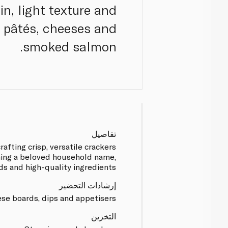
in, light texture and
r pâtés, cheeses and
smoked salmon.
تفاصيل
afting crisp, versatile crackers
ming a beloved household name,
s and high-quality ingredients.
إرشادات التحضير
ese boards, dips and appetisers.
التخزين