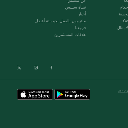
عة
عن سبينس
حكام
نشأة سبينس
وصية
أخبار
Co
ملتزمون بالعمل نحو بيئة أفضل
امتثال
فروعنا
علاقات المستثمرين
ethic