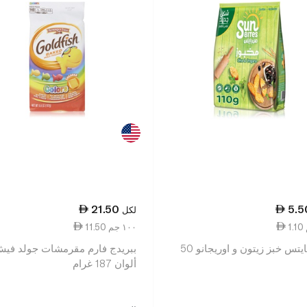
21.50
5.5
لكل
11.50 ١٠٠ جم
صن بايتس خبز زيتون و اوريجانو 50
ببريدج فارم مقرمشات جولد في
ألوان 187 غرام