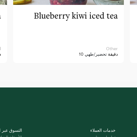
a
Blueberry kiwi iced tea
Other
ا
10 دقيقة
تحضير/طهي
د
خدمات العملاء
التسوق عبر ا