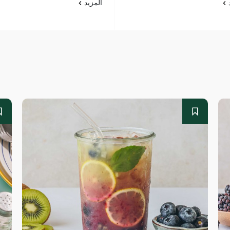
د
المزيد