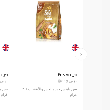
0
5.50
لكل
لكل
1.10 ١٠ جم
1.10 ١٠ جم
صن بايتس خبز بالجبن والأعشاب 50
غرام
غرام