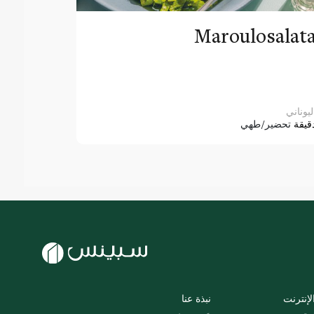
Maroulosalat
ليوناني
قيقة
تحضير/طهي
لإنترنت
نبذة عنا