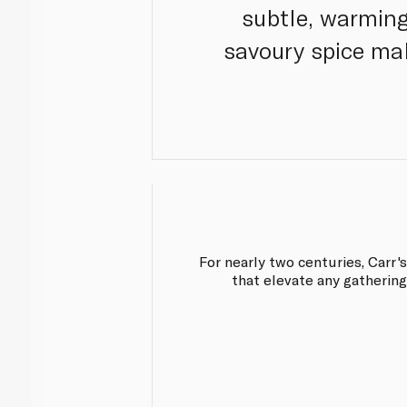
subtle, warming
savoury spice ma
For nearly two centuries, Carr'
that elevate any gatherin