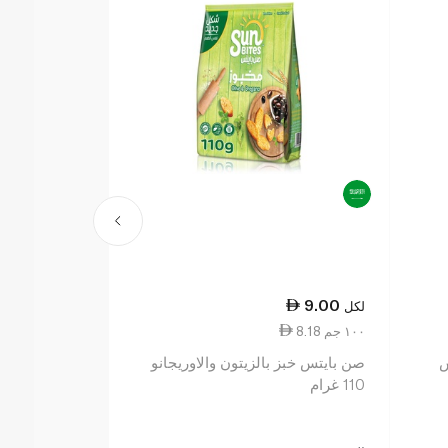
21.50
9.00
لكل
لكل
8.18 ١٠٠ جم
11.50 ١٠٠ جم
ش
صن بايتس خبز بالزيتون والاوريجانو
ببريدج فارم 
110 غرام
الأصلية 187 غرام