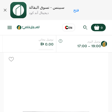
سبينس - تسوق البقالة
فتح
ديجيتال آند كود
EN
0
توصيل مجاني
عر
EN
اللغة
توصيل اليوم
0.00
17:00 – 19:00
UAE
KSA