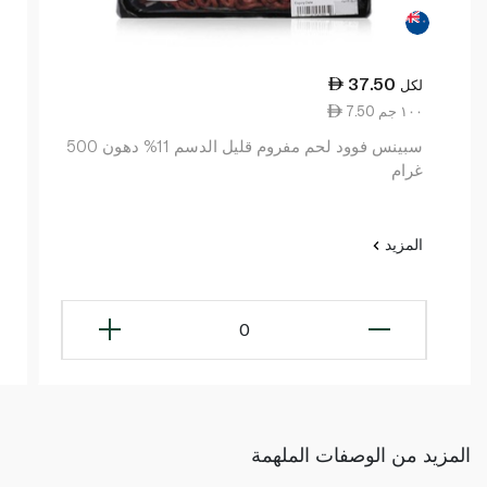
37.50
لكل
7.50 ١٠٠ جم
سبينس فوود لحم مفروم قليل الدسم 11% دهون 500
غرام
المزيد
0
المزيد من الوصفات الملهمة