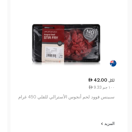
42.00
لكل
9.33 ١٠٠ جم
سبينس فوود لحم أنجوس الأسترالي للقلي 450 غرام
المزيد