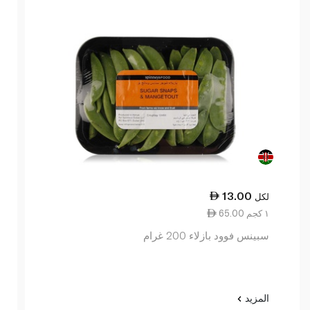
13.00
لكل
65.00 ١ كجم
سبينس فوود بازلاء 200 غرام
المزيد