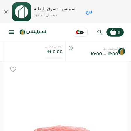
سبينس - تسوق البقالة
فتح
ديجيتال آند كود
EN
0
توصيل مجاني
عر
EN
اللغة
التوصيل غدًا
0.00
10:00 – 12:00
UAE
KSA