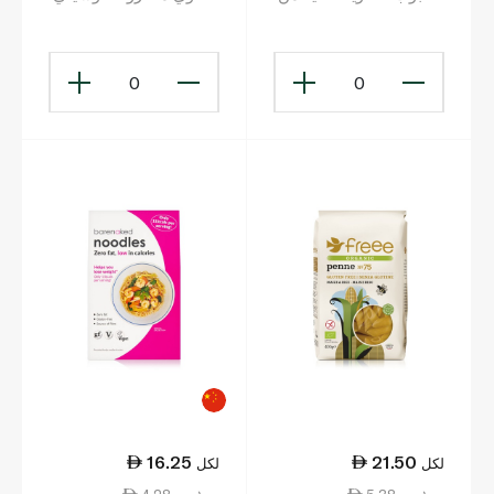
الغلوتين 400 غ
من الأرز البني 400 غ
0
0
16.25
21.50
لكل
لكل