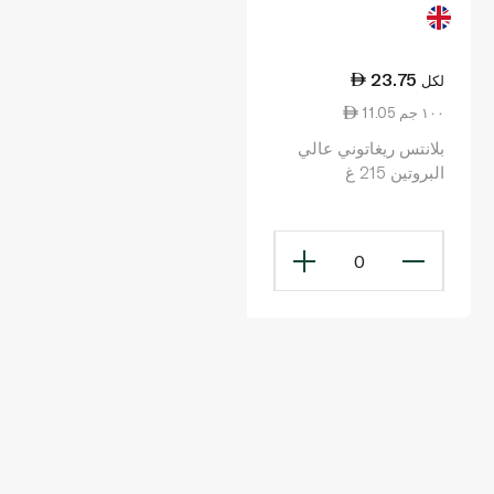
23.75
لكل
11.05 ١٠٠ جم
بلانتس ريغاتوني عالي
البروتين 215 غ
0