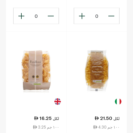
0
0
16.25
21.50
لكل
لكل
4.30 ١٠٠ جم
3.25 ١٠٠ جم