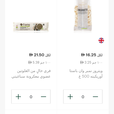
21.50
16.25
لكل
لكل
3.25 ١٠٠ جم
5.38 ١٠٠ جم
ويتروز نمبر وان باستا
فري خالٍ من الغلوتين
أوريكيته 500 غ
عضوي معكرونة سباغيتي
من الأرز البني 400 غ
0
0