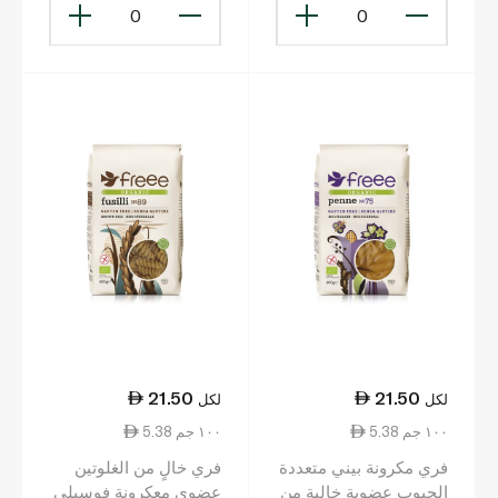
0
0
21.50
21.50
لكل
لكل
5.38 ١٠٠ جم
5.38 ١٠٠ جم
فري مكرونة بيني متعددة
فري خالٍ من الغلوتين
الحبوب عضوية خالية من
عضوي معكرونة فوسيلي