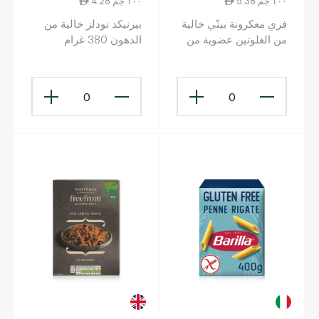
5.38 ١٠٠ جم
4.28 ١٠٠ جم
فري معكرونة بينّي خالية
بيرنيكد نودلز خالية من
من الغلوتين عضوية من
الدهون 380 غرام
الذرة والأرز 400 غ
0
0