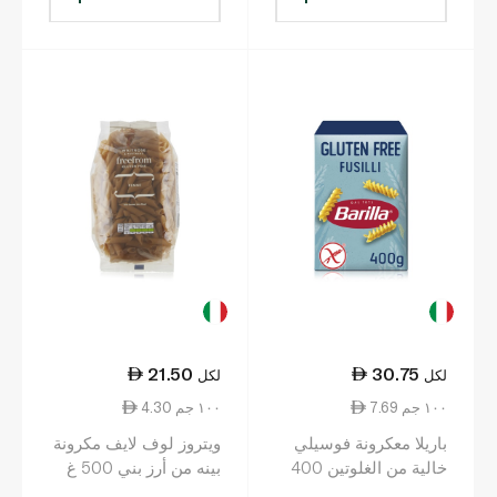
21.50
30.75
لكل
لكل
7.69 ١٠٠ جم
4.30 ١٠٠ جم
باريلا معكرونة فوسيلي
ويتروز لوف لايف مكرونة
خالية من الغلوتين 400
بينه من أرز بني 500 غ
غرام