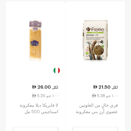
26.00
21.50
لكل
لكل
5.38 ١٠٠ جم
5.20 ١٠٠ جم
فري خالٍ من الغلوتين
لا فابريكا ديلا معكرونة
عضوي أرز بني معكرونة
اسباجيتي 500 مل
بيني 400 غ