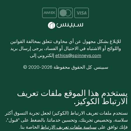
للإبلاغ بشكل مجهول عن أي مخاوف تتعلق بمخالفة القوانين
واللوائح أو الاشتباه في الاحتيال أو الفساد، يرجى إرسال بريد
ethics@spinneys.com
إلكتروني إلى
© 2020-2026 سبينس. كل الحقوق محفوظة
يستخدم هذا الموقع ملفات تعريف
الارتباط الكوكيز.
نستخدم ملفات تعريف الارتباط (الكوكيز) لجعل تجربة التسوق أكثر
سلاسة، وتخصيص تجربتك، وتحسين خدماتنا. بالضغط على "قبول"،
فإنك توافق على
سياسة ملفات تعريف الارتباط
الخاصة بنا.