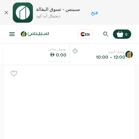
سبينس - تسوق البقالة
فتح
ديجيتال آند كود
EN
0
توصيل مجاني
عر
EN
اللغة
توصيل اليوم
0.00
10:00 – 12:00
UAE
KSA