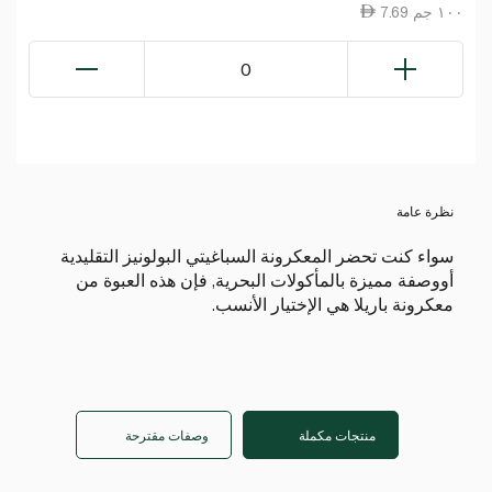
7.69 ١٠٠ جم
0
نظرة عامة
سواء كنت تحضر المعكرونة السباغيتي البولونيز التقليدية
أووصفة مميزة بالمأكولات البحرية, فإن هذه العبوة من
معكرونة باريلا هي الإختيار الأنسب.
منتجات مكملة
وصفات مقترحة