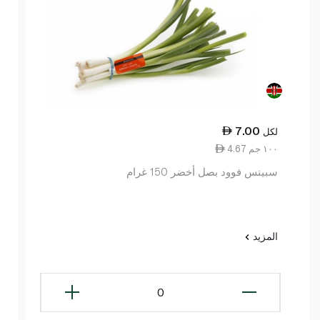
7.00
لكل
4.67 ١٠٠ جم
سبينس فوود بصل أخضر 150 غرام
المزيد
0