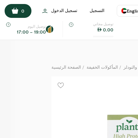
بلانتس فوسيلي عالي البروتين 215 غ
التسجيل
تسجيل الدخول
0
Engli
لكل
توصيل مجاني
اللغة
E
توصيل اليوم
0.00
17:00 – 19:00
UAE
KSA
والنودلز
المأكولات الخفيفة
الصفحة الرئيسية