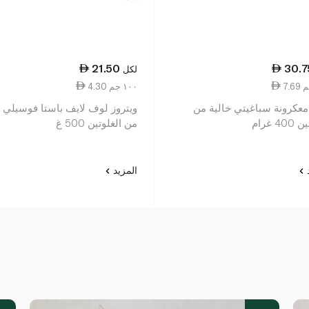
21.50
30.7
لكل
4.30 ١٠٠ جم
 معكرونة سباغيتي خالية من
ويتروز لوف لايف باستا فوسيلي خ
4 غرام
من الغلوتين 500 غ
د
المزيد