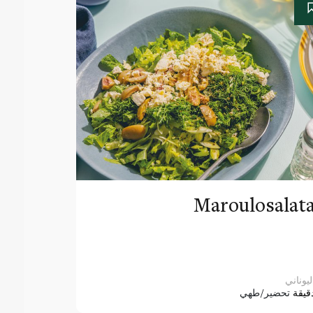
Maroulosalat
ليوناني
قيقة
تحضير/طهي