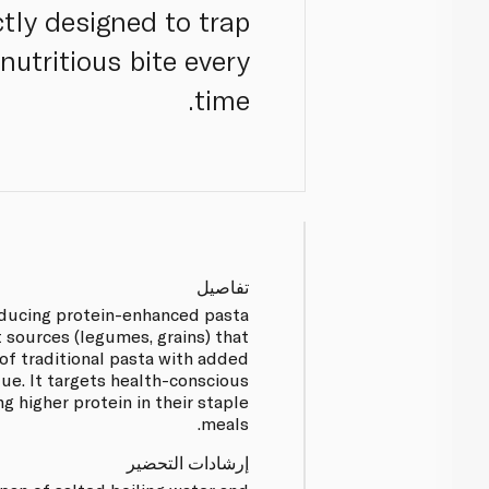
ectly designed to trap
nutritious bite every
time.
تفاصيل
oducing protein-enhanced pasta
 sources (legumes, grains) that
of traditional pasta with added
lue. It targets health-conscious
 higher protein in their staple
meals.
إرشادات التحضير