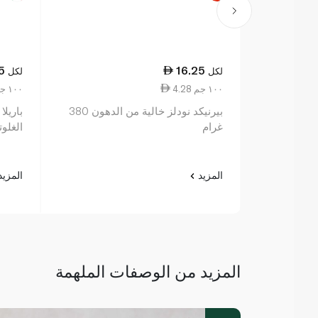
5
16.25
لكل
لكل
4.28 ١٠٠ جم
7.69 ١٠٠ جم
بيرنيكد نودلز خالية من الدهون 380
باريلا
غرام
الغلوتين 00
المزيد
المزي
المزيد من الوصفات الملهمة