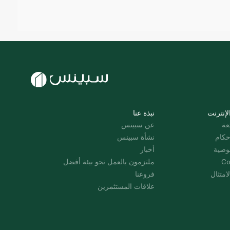
لإنترنت
نبذة عنا
عة
عن سبينس
حكام
نشأة سبينس
وصية
أخبار
Co
ملتزمون بالعمل نحو بيئة أفضل
امتثال
فروعنا
علاقات المستثمرين