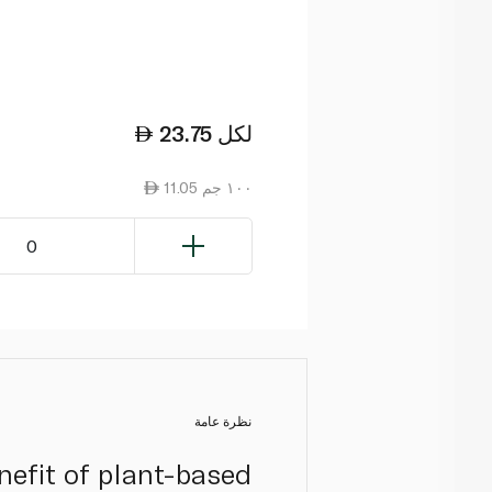
لكل
23.75
11.05 ١٠٠ جم
0
نظرة عامة
efit of plant-based