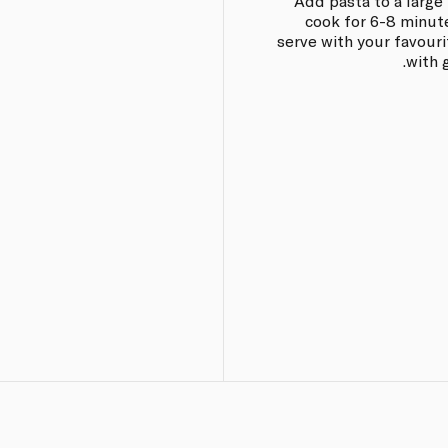
Add pasta to a large
cook for 6-8 minute
serve with your favouri
with 