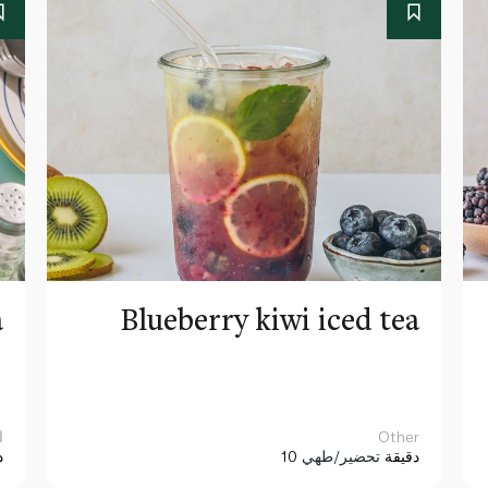
a
Blueberry kiwi iced tea
Other
ا
10 دقيقة
تحضير/طهي
د