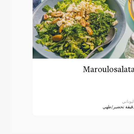
Maroulosalat
ليوناني
قيقة
تحضير/طهي