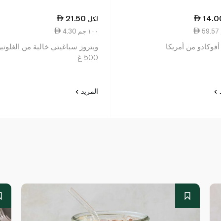
21.50
14.0
لكل
4.30 ١٠٠ جم
فوكادو من أمريكا
ويتروز سباغيتي خالية من الغلوتي
500 غ
د
المزيد