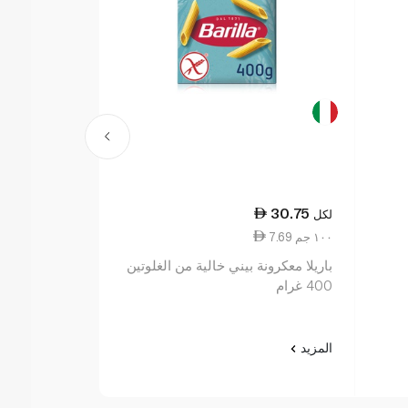
21.50
30.75
لكل
لكل
7.69 ١٠٠ جم
4.30 ١٠٠ جم
باريلا معكرونة بيني خالية من الغلوتين
ويتروز سباغيت
400 غرام
500 غ
المزيد
المزيد