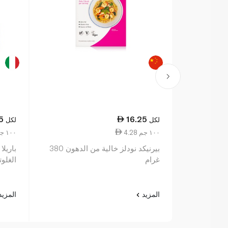
5
16.25
لكل
لكل
4.28 ١٠٠ جم
7.69 ١٠٠ جم
بيرنيكد نودلز خالية من الدهون 380
باريلا
غرام
الغلوتين 00
المزيد
المزي