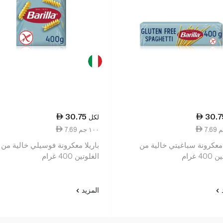
30.75
30.7
لكل
7.69 ١٠٠ جم
 معكرونة سباغيتي خالية من
باريلا معكرونة فوسيلي خالية من
4 غرام
الغلوتين 400 غرام
د
المزيد