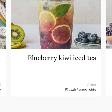
a
Blueberry kiwi iced tea
Other
ا
10 دقيقة
تحضير/طهي
د