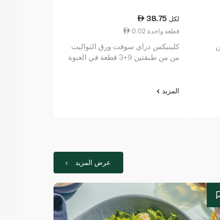
17.75
38.75
لكل
لكل
0.02 قطعة واحدة
2.96 قطعة واحدة
ن
كلينيكس دراي سوفت ورق التواليت
سبينس فوود بيض ك
من من طبقتين 9+3 قطعة في العبوة
المزيد
المزيد
عرض المزيد