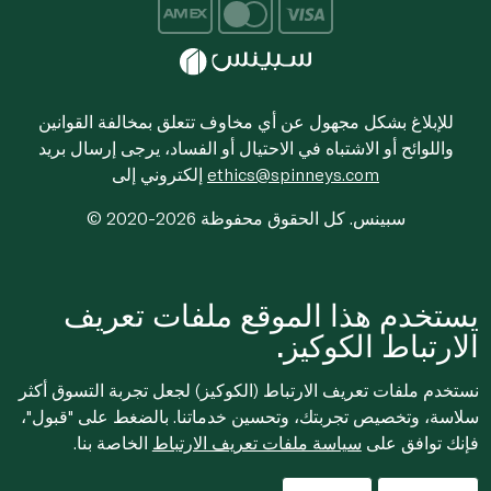
للإبلاغ بشكل مجهول عن أي مخاوف تتعلق بمخالفة القوانين
واللوائح أو الاشتباه في الاحتيال أو الفساد، يرجى إرسال بريد
ethics@spinneys.com
إلكتروني إلى
© 2020-2026 سبينس. كل الحقوق محفوظة
يستخدم هذا الموقع ملفات تعريف
الارتباط الكوكيز.
نستخدم ملفات تعريف الارتباط (الكوكيز) لجعل تجربة التسوق أكثر
سلاسة، وتخصيص تجربتك، وتحسين خدماتنا. بالضغط على "قبول"،
فإنك توافق على
سياسة ملفات تعريف الارتباط
الخاصة بنا.