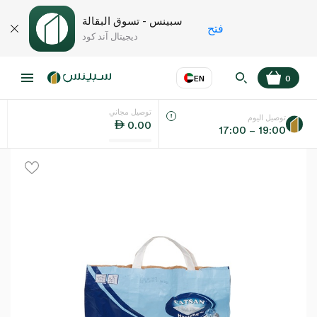
سبينس - تسوق البقالة
فتح
ديجيتال آند كود
EN
0
توصيل مجاني
عر
EN
اللغة
توصيل اليوم
0.00
17:00 – 19:00
UAE
KSA