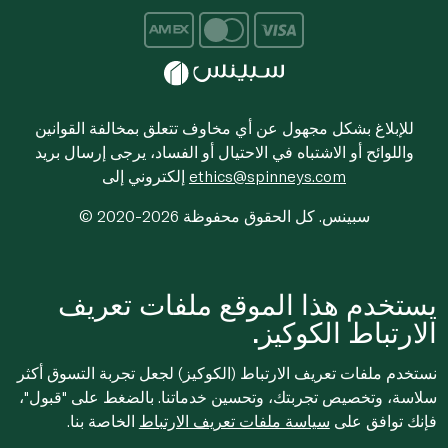
للإبلاغ بشكل مجهول عن أي مخاوف تتعلق بمخالفة القوانين
واللوائح أو الاشتباه في الاحتيال أو الفساد، يرجى إرسال بريد
ethics@spinneys.com
إلكتروني إلى
© 2020-2026 سبينس. كل الحقوق محفوظة
يستخدم هذا الموقع ملفات تعريف
الارتباط الكوكيز.
نستخدم ملفات تعريف الارتباط (الكوكيز) لجعل تجربة التسوق أكثر
سلاسة، وتخصيص تجربتك، وتحسين خدماتنا. بالضغط على "قبول"،
فإنك توافق على
سياسة ملفات تعريف الارتباط
الخاصة بنا.