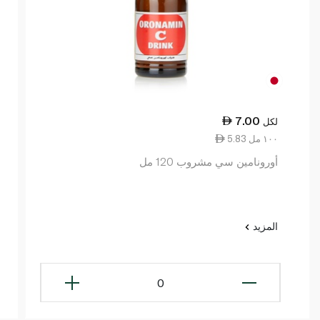
7.00
لكل
5.83 ١٠٠ مل
أورونامين سي مشروب 120 مل
المزيد
0