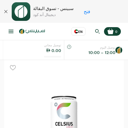
سبينس - تسوق البقالة
فتح
ديجيتال آند كود
EN
0
توصيل مجاني
عر
EN
اللغة
توصيل اليوم
0.00
10:00 – 12:00
UAE
KSA