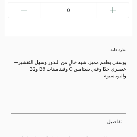
0
نظرة عامة
يوسفي بطعم مميز، شبه خالٍ من البذور وسهل التقشير—
عصيري جدًا وغني بفيتامين C وفيتامينات B6 وB2
والبوتاسيوم.
تفاصيل