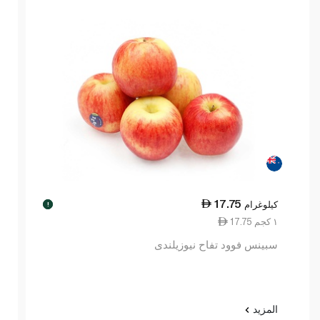
17.75
كيلوغرام
!
17.75 ١ كجم
سبينس فوود تفاح نيوزيلندى
المزيد