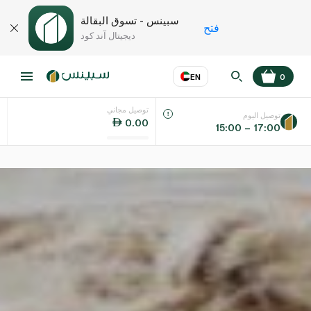
سبينس - تسوق البقالة
فتح
ديجيتال آند كود
EN
0
توصيل مجاني
عر
EN
اللغة
توصيل اليوم
0.00
15:00 – 17:00
UAE
KSA