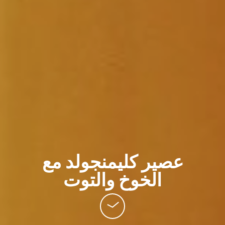
عصير كليمنجولد مع
الخوخ والتوت