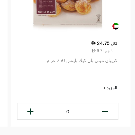
24.75
لكل
9.71 ١٠٠ جم
كريبان ميني بان كيك بايتس 250 غرام
المزيد
0