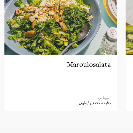
Maroulosalata
اليوناني
دقيقة
تحضير/طهي