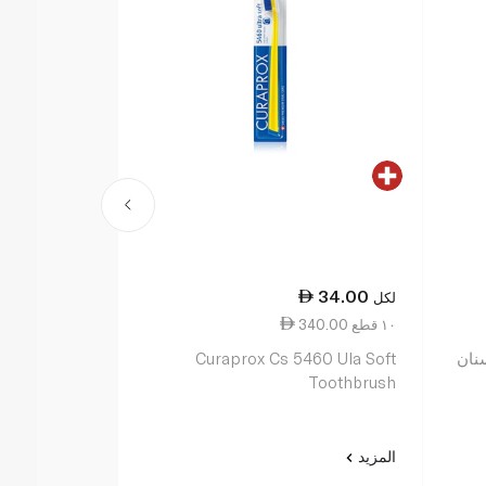
36.75
34.00
لكل
لكل
340.00 ١٠ قطع
367.50 ١٠ قطع
نان
Curaprox Cs 5460 Ula Soft
أورال-بي فرش
Toothbrush
المتوسطة
المزيد
المزيد