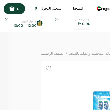
كولجيت أقصى إنتعاش فرشاة أسنان 1+1
التسجيل
تسجيل الدخول
0
Engli
لكل
توصيل مجاني
اللغة
E
توصيل اليوم
0.00
10:00 – 12:00
UAE
KSA
ة الشخصية والعناية بالصحة
الصفحة الرئيسية