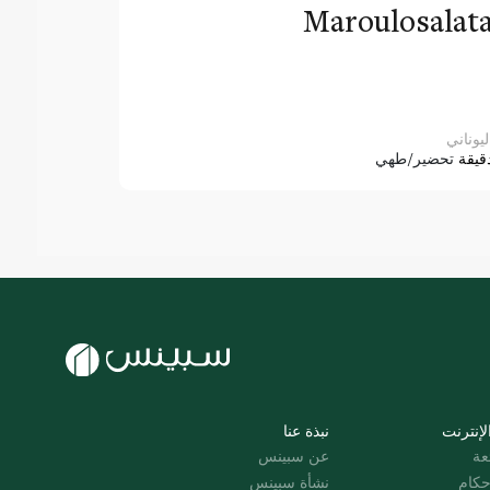
Maroulosalat
ليوناني
قيقة
تحضير/طهي
لإنترنت
نبذة عنا
عة
عن سبينس
حكام
نشأة سبينس