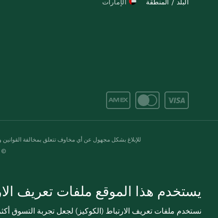
البلد / المنطقة
الإمارات
للإبلاغ بشكل مجهول عن أي مخاوف تتعلق بمخالفة القوانين وال
© 2020-2026 سبينس. كل الحقوق محفو
يستخدم هذا الموقع ملفات تعريف الارت
نستخدم ملفات تعريف الارتباط (الكوكيز) لجعل تجربة التسوق أك