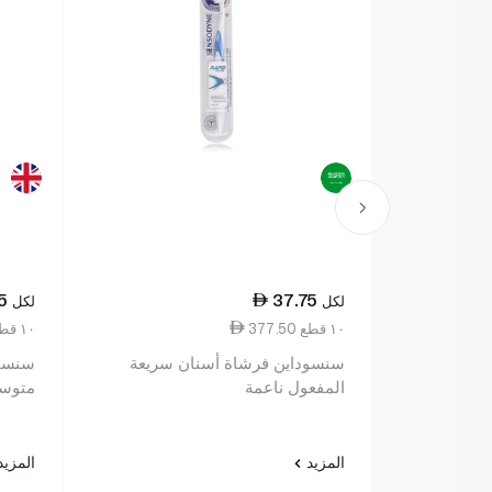
5
37.75
لكل
لكل
377.50 ١٠ قطع
377.50 ١٠ قطع
سنسوداين فرشاة أسنان سريعة
المفعول ناعمة
متوس
المزيد
المزي