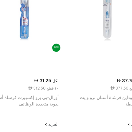
31.25
37.7
لكل
312.50 ١٠ قطع
سنسوداين فرشاة أسنان ترو وايت
أورال-بي برو إكسبيرت فرشاة أس
طة
يدوية متعددة الوظائف
د
المزيد