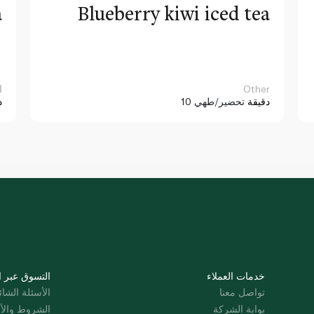
a
Blueberry kiwi iced tea
Other
ا
10 دقيقة
تحضير/طهي
د
خدمات العملاء
التسوق عبر ا
تواصل معنا
الأسئلة الشائ
بوابة الشركة
الشروط والأ