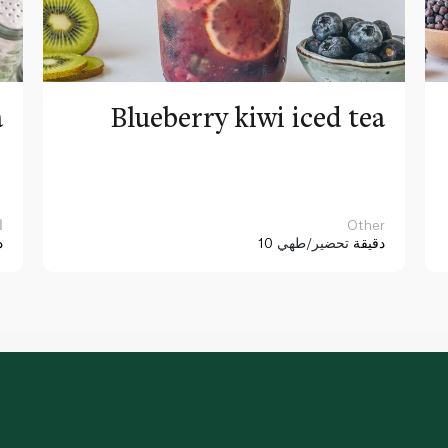
a
Blueberry kiwi iced tea
Other
ا
10 دقيقة
تحضير/طهي
د