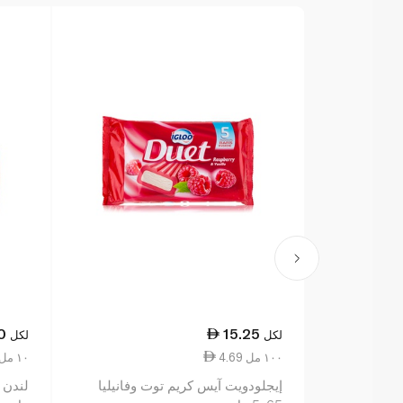
0
15.25
لكل
لكل
4.69 ١٠٠ مل
1.20 ١٠ مل
إيجلودويت آيس كريم توت وفانيليا