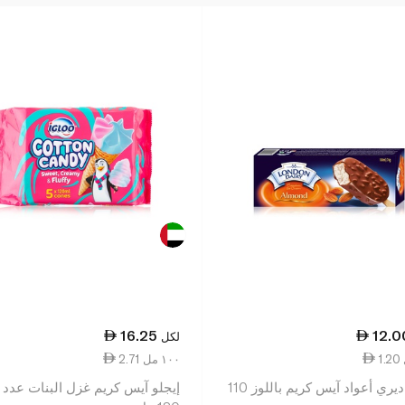
16.25
12.0
لكل
2.71 ١٠٠ مل
لندن ديري أعواد آيس كريم باللوز 110