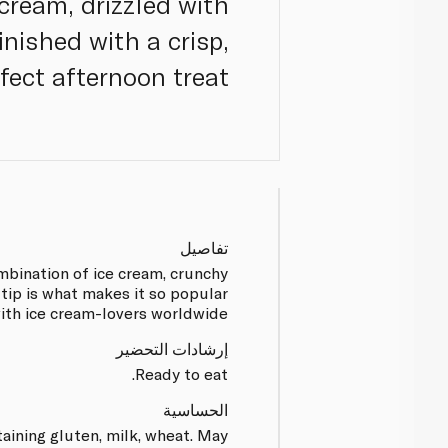
cream, drizzled with
nished with a crisp,
fect afternoon treat.
تفاصيل
mbination of ice cream, crunchy
tip is what makes it so popular
ith ice cream-lovers worldwide.
إرشادات التحضير
Ready to eat.
الحساسية
aining gluten, milk, wheat. May