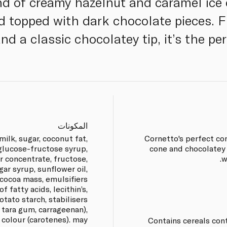
nd of creamy hazelnut and caramel ice 
 topped with dark chocolate pieces. Fi
d a classic chocolatey tip, it’s the per
المكونات
lk, sugar, coconut fat,
Cornetto's perfect co
 glucose-fructose syrup,
cone and chocolatey 
 concentrate, fructose,
w
gar syrup, sunflower oil,
cocoa mass, emulsifiers
 fatty acids, lecithin’s,
ato starch, stabilisers
 tara gum, carrageenan),
, colour (carotenes). may
Contains cereals cont