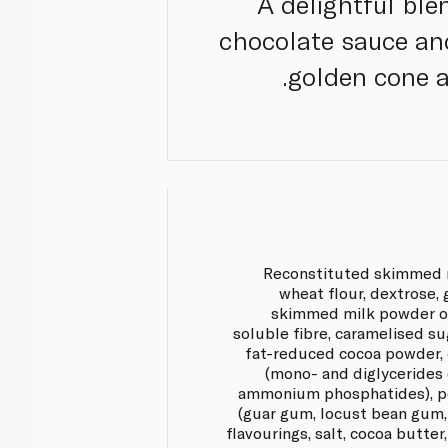
A delightful ble
chocolate sauce and
golden cone an
Reconstituted skimmed mi
wheat flour, dextrose,
skimmed milk powder or
soluble fibre, caramelised su
fat-reduced cocoa powder, 
(mono- and diglycerides of
ammonium phosphatides), pot
(guar gum, locust bean gum,
flavourings, salt, cocoa butter