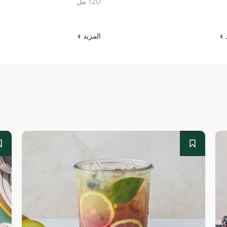
120 مل
د
المزيد