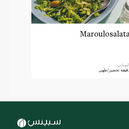
Maroulosalat
ليوناني
قيقة
تحضير/طهي