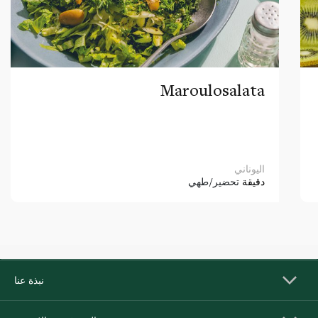
Maroulosalata
اليوناني
دقيقة
تحضير/طهي
نبذة عنا