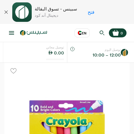
سبينس - تسوق البقالة
فتح
ديجيتال آند كود
EN
0
توصيل مجاني
عر
EN
اللغة
توصيل اليوم
0.00
10:00 – 12:00
UAE
KSA