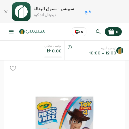
سبينس - تسوق البقالة
فتح
ديجيتال آند كود
EN
0
توصيل مجاني
عر
EN
اللغة
توصيل اليوم
0.00
10:00 – 12:00
UAE
KSA