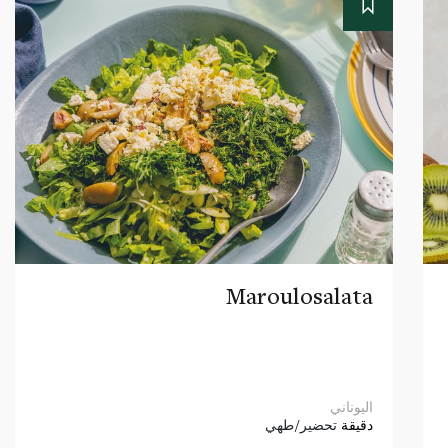
Maroulosalata
اليوناني
دقيقة
تحضير/طهي