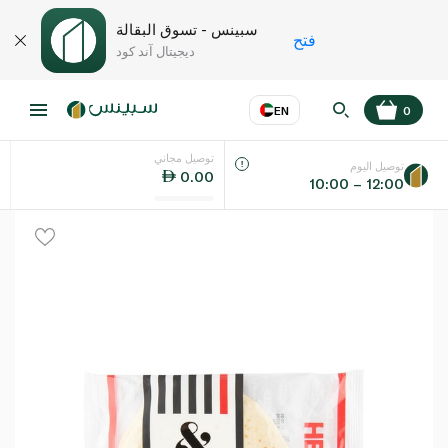
سبينس - تسوق البقالة
فتح
ديجيتال آند كود
EN
0
توصيل مجاني
عر
EN
اللغة
توصيل اليوم
0.00
10:00 – 12:00
UAE
KSA