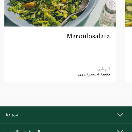
Maroulosalata
اليوناني
دقيقة
تحضير/طهي
نبذة عنا
التسوق عبر الإنترنت