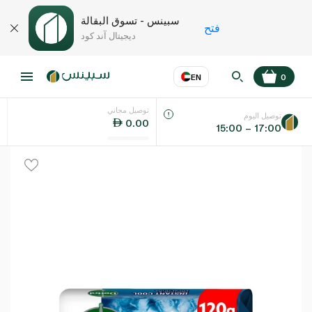
سبينس - تسوق البقالة
فتح
ديجيتال آند كود
EN
0
توصيل مجاني
عر
EN
اللغة
توصيل اليوم
0.00
15:00 – 17:00
UAE
KSA