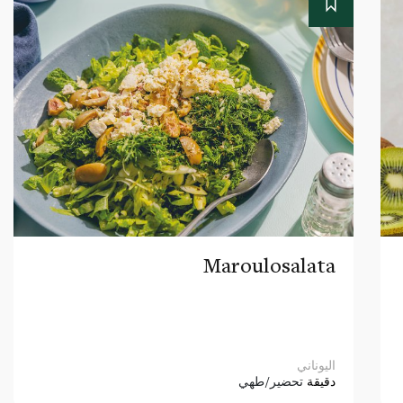
Maroulosalata
اليوناني
دقيقة
تحضير/طهي