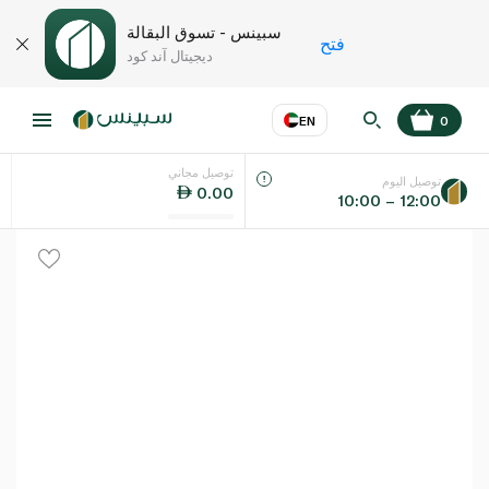
سبينس - تسوق البقالة
فتح
ديجيتال آند كود
EN
0
توصيل مجاني
عر
EN
اللغة
توصيل اليوم
0.00
10:00 – 12:00
UAE
KSA