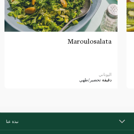
Maroulosalata
اليوناني
دقيقة
تحضير/طهي
نبذة عنا