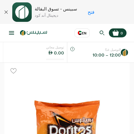
سبينس - تسوق البقالة
فتح
ديجيتال آند كود
EN
0
توصيل مجاني
عر
EN
اللغة
التوصيل غدًا
0.00
10:00 – 12:00
UAE
KSA